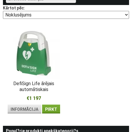
Kārtot pēc:
DefiSign Life ārējais
automātiskais
defibrilators
€1 197
INFORMĀCIJA
PIRKT
Popul?rie produkti apakškategorij?s