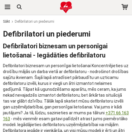
Sākt
Defibrilatori un piederumi
Prece tika pievienota jūsu grozam
Defibrilatori un piederumi
Defibrilatori biznesam un personīgai
lietošanai - Iegādāties defibrilatoru
Defibrilatori biznesam un personīgai lietošanai Koncentrējieties uz
drošību mājās un darba vietā ar defibrilatoru - nodrošinot drošības
sajūtu ikvienam. Šajā lapā atradīsiet pārbaudītu un uzticamu
defibrilatoru izvēli, kurus ir viegli un ātri izmantot nelaimes
gadījumā. Tāpat kā ugunsdzēšamo aparātu, mēs ceram, ka jums
nekad nevajadzēs izmantot defibrilatoru; bet ārkārtas situācijā
tas var glābt dzīvību. Tālāk lapā skatiet mūsu defibrilatoru izvēli
gan uzņēmējdarbībai, gan personīgai lietošanai. Vai jums ir kādi
jautājumi? Ja tā, lūdzu, sazinieties ar mums pa tālruni
+371 66 163
163
- mēs vienmēr esam gatavi palīdzēt atrast jums piemērotāko
modeli. Iegādājieties defibrilatoru uzņēmējdarbībai vai mājām.
Defibrilatora iegāde ir vienkārša, un visi mūsu modeļi ir ērti un ātri