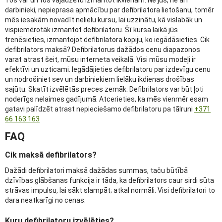
darbinieki, nepieprasa apmācību par defibrilatora lietošanu, tomēr
mēs iesakām novadīt nelielu kursu, lai uzzinātu, kā vislabāk un
vispiemērotāk izmantot defibrilatoru. Šī kursa laikā jūs
trenēsieties, izmantojot defibrilatora kopiju, ko iegādāsieties. Cik
defibrilators maksā? Defibrilatorus dažādos cenu diapazonos
varat atrast šeit, mūsu interneta veikalā. Visi mūsu modeļi ir
efektīvi un uzticami. Iegādājieties defibrilatoru par izdevīgu cenu
un nodrošiniet sev un darbiniekiem lielāku ikdienas drošības
sajūtu. Skatīt izvēlētās preces zemāk. Defibrilators var būt ļoti
noderīgs nelaimes gadījumā. Atcerieties, ka mēs vienmēr esam
gatavi palīdzēt atrast nepieciešamo defibrilatoru pa tālruni
+371
66 163 163
FAQ
Cik maksā defibrilators?
Dažādi defibrilatori maksā dažādas summas, taču būtībā
dzīvības glābšanas funkcija ir tāda, ka defibrilators caur sirdi sūta
strāvas impulsu, lai sākt slampāt; atkal normāli. Visi defibrilatori to
dara neatkarīgi no cenas.
Kuru defibrilatoru izvēlēties?