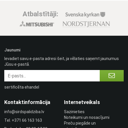
Atbalstītāji:
Jaunumi
Ievadiet savu e-pasta adresi šeit, ja vēlaties saņemt jaunumus
Jūsu e-pastā.
sertificēta ehandel
Kontaktinformācija
Internetveikals
info@sirdspalidziba.lv
Sazinieties
Noteikumi un nosacījumi
Tel.
+371 66 163 163​
Preču piegāde un