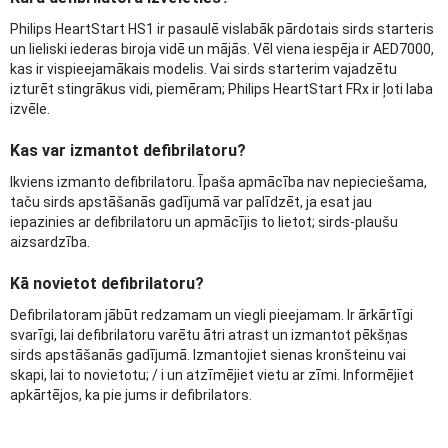
Philips HeartStart HS1 ir pasaulē vislabāk pārdotais sirds starteris
un lieliski iederas biroja vidē un mājās. Vēl viena iespēja ir AED7000,
kas ir vispieejamākais modelis. Vai sirds starterim vajadzētu
izturēt stingrākus vidi, piemēram; Philips HeartStart FRx ir ļoti laba
izvēle.
Kas var izmantot defibrilatoru?
Ikviens izmanto defibrilatoru. Īpaša apmācība nav nepieciešama,
taču sirds apstāšanās gadījumā var palīdzēt, ja esat jau
iepazinies ar defibrilatoru un apmācījis to lietot; sirds-plaušu
aizsardzība.
Kā novietot defibrilatoru?
Defibrilatoram jābūt redzamam un viegli pieejamam. Ir ārkārtīgi
svarīgi, lai defibrilatoru varētu ātri atrast un izmantot pēkšņas
sirds apstāšanās gadījumā. Izmantojiet sienas kronšteinu vai
skapi, lai to novietotu; / i un atzīmējiet vietu ar zīmi. Informējiet
apkārtējos, ka pie jums ir defibrilators.