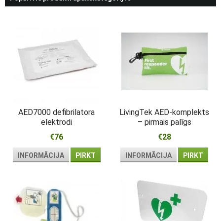
AED7000 defibrilatora
LivingTek AED-komplekts
elektrodi
– pirmais palīgs
atdzīvināšanai pie
€76
€28
defibrilatora
INFORMĀCIJA
PIRKT
INFORMĀCIJA
PIRKT