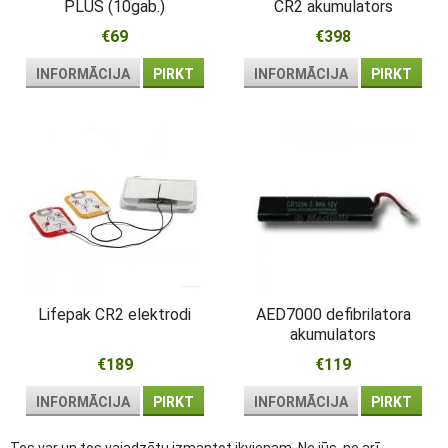
PLUS (10gab.)
CR2 akumulators
€69
€398
INFORMĀCIJA
PIRKT
INFORMĀCIJA
PIRKT
Lifepak CR2 elektrodi
AED7000 defibrilatora
akumulators
€189
€119
INFORMĀCIJA
PIRKT
INFORMĀCIJA
PIRKT
Tos var un tos vajadzētu izmantot ikvienam. Ne jūs, ne arī