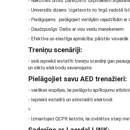
- Nākotnes drošs: paredzēts turpmākiem atjaunin
- Universāls dizains: Izgatavots no tirgū vadošā īstā
- Pielāgojams : pielāgojiet vietējām vajadzībām ar
- Daudzpusīgs: Darbs ar visu veidu manekeniem.
- Efektīva un elastīga apmācība: pārstāv visvairāk
Treniņu scenāriji:
- seši iepriekš iestatīti treniņu scenāriji gan pi
un sliktu elektrodu savienojums.
Pielāgojiet savu AED trenažieri:
- vairākas iespējas, lai pielāgotu aprīkojumu atbils
- Iepriekš instalēti un atinstalēti elektrodi.
>
- Izmantojiet QCPR lietotni, lai izvēlētos starp m
Saderīgs ar Laerdal LINK: