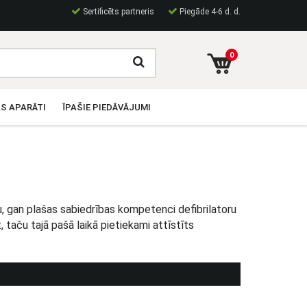
Sertificēts partneris
Piegāde 4-6 d. d.
0
S APARĀTI
ĪPAŠIE PIEDĀVĀJUMI
āļu, gan plašas sabiedrības kompetenci defibrilatoru
, taču tajā pašā laikā pietiekami attīstīts