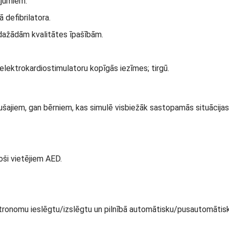
ājumiem.
 defibrilatora.
 dažādām kvalitātes īpašībām.
 elektrokardiostimulatoru kopīgās iezīmes; tirgū.
eaugušajiem, gan bērniem, kas simulē visbiežāk sastopamās situāci
toši vietējiem AED.
etronomu ieslēgtu/izslēgtu un pilnībā automātisku/pusautomātisku