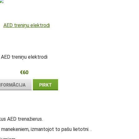
AED treniņu elektrodi
€60
NFORMĀCIJA
PIRKT
ākus AED trenažierus.
 manekeniem, izmantojot to pašu lietotni. .