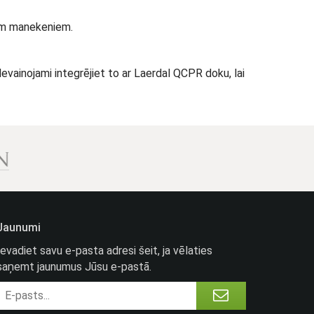
iem manekeniem.
Nevainojami integrējiet to ar Laerdal QCPR doku, lai
Jaunumi
Ievadiet savu e-pasta adresi šeit, ja vēlaties
saņemt jaunumus Jūsu e-pastā.