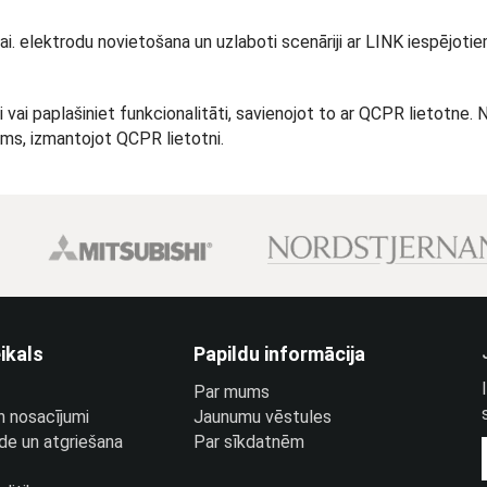
ai. elektrodu novietošana un uzlaboti scenāriji ar LINK iespējot
i vai paplašiniet funkcionalitāti, savienojot to ar QCPR lietotne. 
ejams, izmantojot QCPR lietotni.
ikals
Papildu informācija
Par mums
n nosacījumi
Jaunumu vēstules
de un atgriešana
Par sīkdatnēm