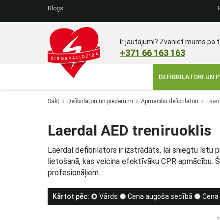
Blogs
Ir jautājumi? Zvaniet mums pa tā
+371 66 163 163​
DEFIBRILATORI UN 
Sākt
Defibrilatori un piederumi
Apmācību defibrilatori
Laerd
Laerdal AED treniruoklis
Laerdal defibrilators ir izstrādāts, lai sniegtu īst
lietošanā, kas veicina efektīvāku CPR apmācību. Šī v
profesionāļiem.
Kārtot pēc:
Vārds
Cena augoša secībā
Cena 