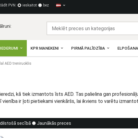
Rādīt PVN:
ieskaitot
bez
lruni:
PIEDERUMI
KPR MANEKENI
PIRMĀ PALĪDZĪBA
ELPOŠANA
al AED treniruoklis
u pieredzi, kā tiek izmantots īsts AED. Tas palielina gan profesion
ienība ir ļoti pietiekami vienkāršs, lai ikviens to varētu izmantot
dilstošā secībā
Jaunākās preces