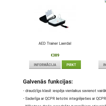
AED Trainer Laerdal
€389
INFORMĀCIJA
PIRKT
I
Galvenās funkcijas:
- draudzīgs klasē: iespēja vienlaikus savienot vair
- Saderīga ar QCPR lietotni: integrējieties ar QCPR