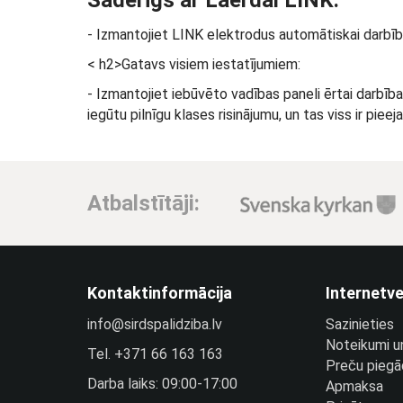
- Izmantojiet LINK elektrodus automātiskai darbīb
< h2>Gatavs visiem iestatījumiem:
- Izmantojiet iebūvēto vadības paneli ērtai darbība
iegūtu pilnīgu klases risinājumu, un tas viss ir pie
Atbalstītāji:
Kontaktinformācija
Internetve
info@sirdspalidziba.lv
Sazinieties
Noteikumi u
Tel.
+371 66 163 163​
Preču piegā
Darba laiks: 09:00-17:00
Apmaksa