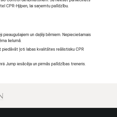
 tel CPR-Hjlpen, lai saņemtu palīdzību.
ēji pieaugušajiem un daļēji bērniem. Nepieciešamais
bērna lielumā.
 piedāvāt ļoti labas kvalitātes reālistisku CPR
hrä Jump iesācēja un pirmās palīdzības treneris.