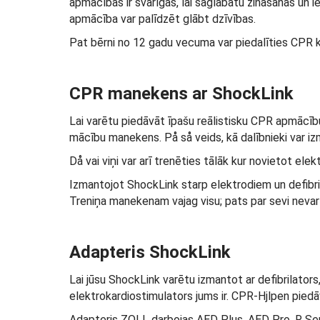
apmācības ir svarīgas, lai saglabātu zināšanas un ie
apmācība var palīdzēt glābt dzīvības.
Pat bērni no 12 gadu vecuma var piedalīties CPR kur
CPR manekens ar ShockLink
Lai varētu piedāvāt īpašu reālistisku CPR apmācību a
mācību manekens. På så veids, kā dalībnieki var izm
Då vai viņi var arī trenēties tālāk kur novietot ele
Izmantojot ShockLink starp elektrodiem un defibrila
Treniņa manekenam vajag visu; pats par sevi nevar 
Adapteris ShockLink
Lai jūsu ShockLink varētu izmantot ar defibrilators
elektrokardiostimulators jums ir. CPR-Hjlpen pied
Adapteris ZOLL darbojas AED Plus, AED Pro, R Seri