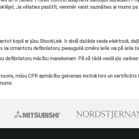
eklējat; Ja vēlaties pasūtīt, vienmēr varat sazināties ar mums pa
tot kopā ar jūsu ShockLink. Ir diviå dažāda veida elektrodi, daļ
es lai izmantotu defibrilatoru; pieaugušā izmēra lelle vai på lelle 
asu defibrilatoru mācību manekenam. På så tādā veidā jūs varēsiet
lfssons, mūsu CPR apmācību galvenais instruktors un sertificēts 
 mums.