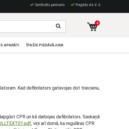
Sertificēts partneris
Piegāde 4-6 d. d.
0
S APARĀTI
ĪPAŠIE PIEDĀVĀJUMI
atoram. Kad defibrilators gatavojas dot triecienu,
jāapgūst CPR un kā darbojas defibrilators. Saskaņā
FULLTEXT01.pdf
, viņi arī domā, ka regulāras CPR