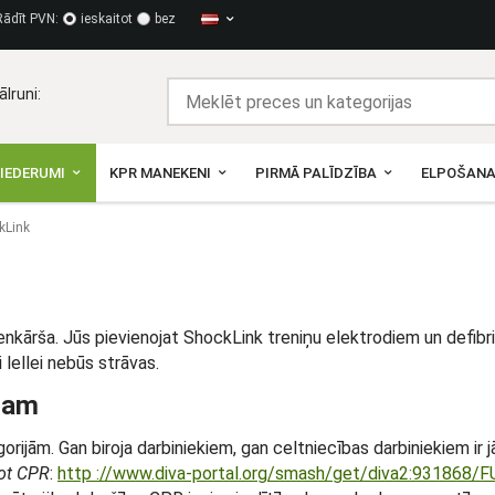
Rādīt PVN:
ieskaitot
bez
lruni:
PIEDERUMI
KPR MANEKENI
PIRMĀ PALĪDZĪBA
ELPOŠANA
kLink
kārša. Jūs pievienojat ShockLink treniņu elektrodiem un defibril
lellei nebūs strāvas.
enam
rijām. Gan biroja darbiniekiem, gan celtniecības darbiniekiem ir 
cot CPR
:
http ://www.diva-portal.org/smash/get/diva2:931868/