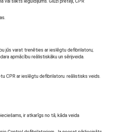
 vai slikts ieguldījums. Gluži pretēji, CPR
as.
u jūs varat trenēties ar ieslēgtu defibrilatoru;
adara apmācību reālistiskāku un sērijveida.
 CPR ar ieslēgtu defibrilatoru. reālistisks veids.
ieciešams, ir atkarīgs no tā; kāda veida
o Control defibrilatoriem. Ja neesat pārliecināts