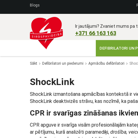
Blogs
Ir jautājumi? Zvaniet mums pa tā
+371 66 163 163​
DEFIBRILATORI UN 
Sākt
Defibrilatori un piederumi
Apmācību defibrilatori
Shoc
ShockLink
ShockLink izmantošana apmācības kontekstā ir vien
ShockLink deaktivizēs strāvu, kas nozīmē, ka pašai 
CPR ir svarīgas zināšanas ikvi
CPR apguve ir svarīga visām profesionālajām katego
ar pētījumu, kurā analizēti paramediķi,
drošība, vei