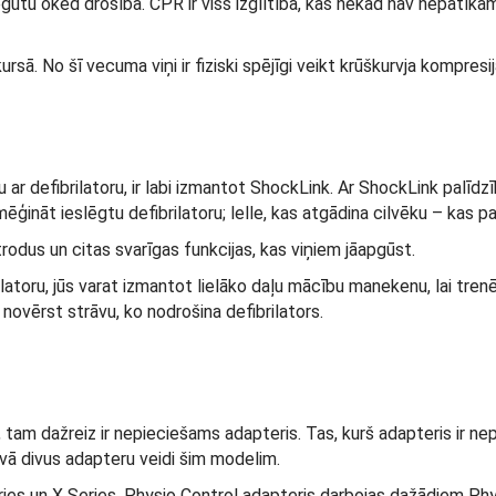
gūtu öked drošība. CPR ir viss izglītība, kas nekad nav nepatīkama
sā. No šī vecuma viņi ir fiziski spējīgi veikt krūškurvja kompresij
r defibrilatoru, ir labi izmantot ShockLink. Ar ShockLink palīdzīb
ēģināt ieslēgtu defibrilatoru; lelle, kas atgādina cilvēku – kas p
ktrodus un citas svarīgas funkcijas, kas viņiem jāapgūst.
toru, jūs varat izmantot lielāko daļu mācību manekenu, lai trenētu
novērst strāvu, ko nodrošina defibrilators.
, tam dažreiz ir nepieciešams adapteris. Tas, kurš adapteris ir nep
āvā divus adapteru veidi šim modelim.
es un X Series. Physio Control adapteris darbojas dažādiem Physi