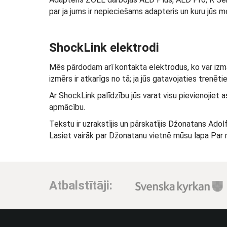
par ja jums ir nepieciešams adapteris un kuru jūs m
ShockLink elektrodi
Mēs pārdodam arī kontakta elektrodus, ko var izman
izmērs ir atkarīgs no tā; ja jūs gatavojaties trenēti
Ar ShockLink palīdzību jūs varat visu pievienojiet 
apmācību.
Tekstu ir uzrakstījis un pārskatījis Džonatans Ado
Lasiet vairāk par Džonatanu vietnē mūsu lapa Par
Atbalstītāji: