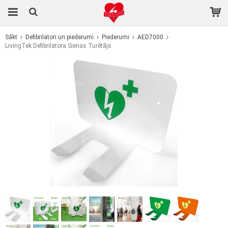
Sākt
Defibrilatori un piederumi
Piederumi
AED7000
LivingTek Defibrilatora Sienas Turētājs
Prece tika pievienota jūsu grozam