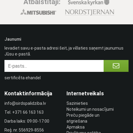
Atbalstītāji:
Jaunumi
Ievadiet savu e-pasta adresi šeit, ja vēlaties saņemt jaunumus
Jūsu e-pastā.
sertificēta ehandel
Kontaktinformācija
Internetveikals
info@sirdspalidziba.lv
Sazinieties
Noteikumi un nosacījumi
Tel.
+371 66 163 163​
Preču piegāde un
Darba laiks: 09:00-17:00
atgriešana
Apmaksa
Reģ. nr. 556929-8556