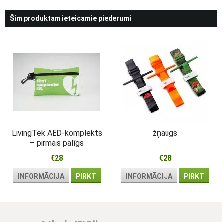
Šim produktam ieteicamie piederumi
LivingTek AED-komplekts
žņaugs
– pirmais palīgs
atdzīvināšanai pie
€28
€28
defibrilatora
INFORMĀCIJA
PIRKT
INFORMĀCIJA
PIRKT