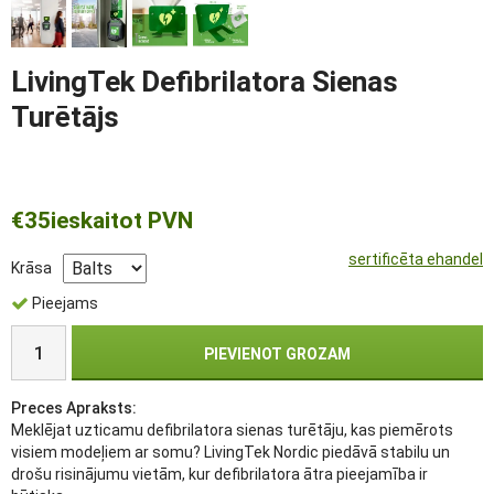
LivingTek Defibrilatora Sienas
Turētājs
€35
ieskaitot PVN
sertificēta ehandel
Krāsa
Pieejams
PIEVIENOT GROZAM
Preces Apraksts:
Meklējat uzticamu defibrilatora sienas turētāju, kas piemērots
visiem modeļiem ar somu? LivingTek Nordic piedāvā stabilu un
drošu risinājumu vietām, kur defibrilatora ātra pieejamība ir