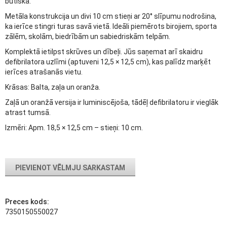
būtiska.
Metāla konstrukcija un divi 10 cm stieņi ar 20° slīpumu nodrošina,
ka ierīce stingri turas savā vietā. Ideāli piemērots birojiem, sporta
zālēm, skolām, biedrībām un sabiedriskām telpām.
Komplektā ietilpst skrūves un dībeļi. Jūs saņemat arī skaidru
defibrilatora uzlīmi (aptuveni 12,5 × 12,5 cm), kas palīdz marķēt
ierīces atrašanās vietu.
Krāsas: Balta, zaļa un oranža.
Zaļā un oranžā versija ir luminiscējoša, tādēļ defibrilatoru ir vieglāk
atrast tumsā.
Izmēri: Apm. 18,5 × 12,5 cm – stieņi: 10 cm.
PIEVIENOT VĒLMJU SARKASTAM
Preces kods:
7350150550027