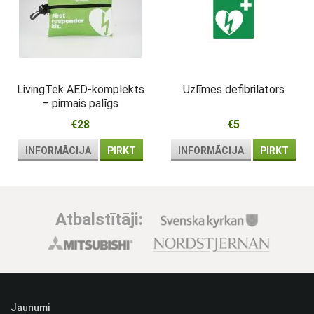
LivingTek AED-komplekts
Uzlīmes defibrilators
– pirmais palīgs
atdzīvināšanai pie
€28
€5
defibrilatora
INFORMĀCIJA
PIRKT
INFORMĀCIJA
PIRKT
Atbalstītāji:
Jaunumi