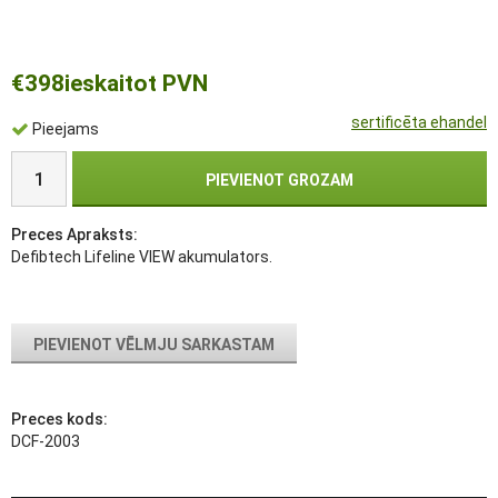
€398
ieskaitot PVN
sertificēta ehandel
Pieejams
PIEVIENOT GROZAM
Preces Apraksts:
Defibtech Lifeline VIEW akumulators.
PIEVIENOT VĒLMJU SARKASTAM
Preces kods:
DCF-2003