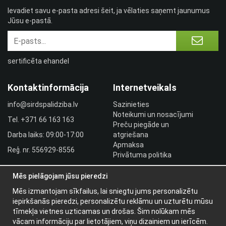
Ievadiet savu e-pasta adresi šeit, ja vēlaties saņemt jaunumus
Jūsu e-pastā.
sertificēta ehandel
Kontaktinformācija
Internetveikals
info@sirdspalidziba.lv
Sazinieties
Noteikumi un nosacījumi
Tel.
+371 66 163 163​
Preču piegāde un
Darba laiks: 09:00-17:00
atgriešana
Apmaksa
Reģ. nr. 556929-8556
Privātuma politika
HLR utbildningar
Mēs pielāgojam jūsu pieredzi
Izplatītāja pieslēgšanās
Pieslēgties
Mēs izmantojam sīkfailus, lai sniegtu jums personalizētu
iepirkšanās pieredzi, personalizētu reklāmu un uzturētu mūsu
Papildu informācija
tīmekļa vietnes uzticamas un drošas. Šim nolūkam mēs
vācam informāciju par lietotājiem, viņu dizainiem un ierīcēm.