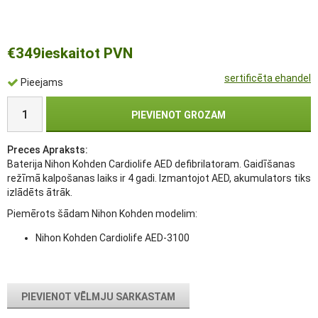
€349
ieskaitot PVN
sertificēta ehandel
Pieejams
PIEVIENOT GROZAM
Preces Apraksts:
Baterija Nihon Kohden Cardiolife AED defibrilatoram. Gaidīšanas
režīmā kalpošanas laiks ir 4 gadi. Izmantojot AED, akumulators tiks
izlādēts ātrāk.
Piemērots šādam Nihon Kohden modelim:
Nihon Kohden Cardiolife AED-3100
PIEVIENOT VĒLMJU SARKASTAM