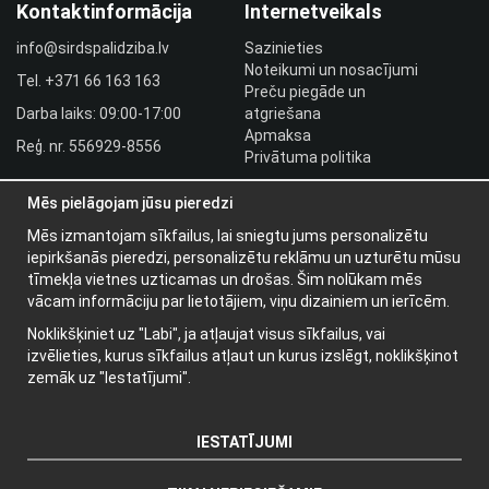
Kontaktinformācija
Internetveikals
info@sirdspalidziba.lv
Sazinieties
Noteikumi un nosacījumi
Tel.
+371 66 163 163​
Preču piegāde un
Darba laiks: 09:00-17:00
atgriešana
Apmaksa
Reģ. nr. 556929-8556
Privātuma politika
HLR utbildningar
Mēs pielāgojam jūsu pieredzi
Izplatītāja pieslēgšanās
Pieslēgties
Mēs izmantojam sīkfailus, lai sniegtu jums personalizētu
iepirkšanās pieredzi, personalizētu reklāmu un uzturētu mūsu
Papildu informācija
tīmekļa vietnes uzticamas un drošas. Šim nolūkam mēs
vācam informāciju par lietotājiem, viņu dizainiem un ierīcēm.
Par mums
Noklikšķiniet uz "Labi", ja atļaujat visus sīkfailus, vai
Jaunumu vēstules
izvēlieties, kurus sīkfailus atļaut un kurus izslēgt, noklikšķinot
Par sīkdatnēm
zemāk uz "Iestatījumi".
IESTATĪJUMI