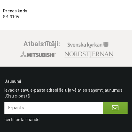
Preces kods:
SB-310V
Atbalstītāji:
Jaunumi
Ievadiet savu e-pasta adresi šeit, ja vēlaties saņemt jaunumus
Jūsu e-pastā.
sertificēta ehandel