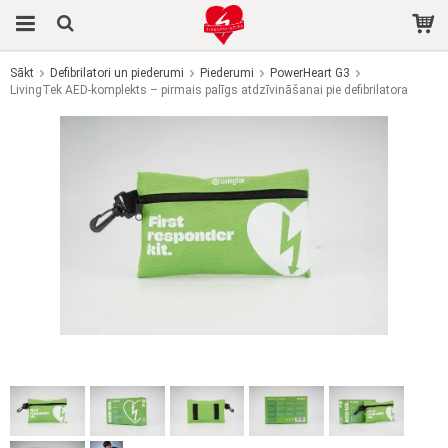
Sākt
Defibrilatori un piederumi
Piederumi
PowerHeart G3
LivingTek AED-komplekts – pirmais palīgs atdzīvināšanai pie defibrilatora
Prece tika pievienota jūsu grozam