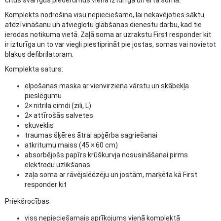
citus svarīgus piederumus vienā izturīgā un ērtā somā.
Komplekts nodrošina visu nepieciešamo, lai nekavējoties sāktu
atdzīvināšanu un atvieglotu glābšanas dienestu darbu, kad tie
ierodas notikuma vietā. Zaļā soma ar uzrakstu First responder kit
ir izturīga un to var viegli piestiprināt pie jostas, somas vai novietot
blakus defibrilatoram.
Komplekta saturs:
elpošanas maska ar vienvirziena vārstu un skābekļa
pieslēgumu
2× nitrila cimdi (zili, L)
2× attīrošās salvetes
skuveklis
traumas šķēres ātrai apģērba sagriešanai
atkritumu maiss (45 × 60 cm)
absorbējošs papīrs krūškurvja nosusināšanai pirms
elektrodu uzlikšanas
zaļa soma ar rāvējslēdzēju un jostām, marķēta kā First
responder kit
Priekšrocības:
viss nepieciešamais aprīkojums vienā komplektā