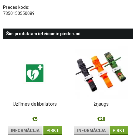
Preces kods:
7350150550089
Šim produktam ieteicamie piederumi
Uzlīmes defibrilators
žņaugs
€5
€28
INFORMĀCIJA
PIRKT
INFORMĀCIJA
PIRKT