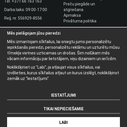
Tel.
+371 66 163 163​
Preču piegāde un
Darba laiks: 09:00-17:00
atgriešana
Apmaksa
Reģ. nr. 556929-8556
Privātuma politika
HLR utbildningar
Mēs pielāgojam jūsu pieredzi
Izplatītāja pieslēgšanās
Pieslēgties
Mēs izmantojam sīkfailus, lai sniegtu jums personalizētu
iepirkšanās pieredzi, personalizētu reklāmu un uzturētu mūsu
Papildu informācija
tīmekļa vietnes uzticamas un drošas. Šim nolūkam mēs
vācam informāciju par lietotājiem, viņu dizainiem un ierīcēm.
Par mums
Noklikšķiniet uz "Labi", ja atļaujat visus sīkfailus, vai
Jaunumu vēstules
izvēlieties, kurus sīkfailus atļaut un kurus izslēgt, noklikšķinot
Par sīkdatnēm
zemāk uz "Iestatījumi".
IESTATĪJUMI
TIKAI NEPIECIEŠAMIE
Ražotājs: Wikinggruppen
LABI