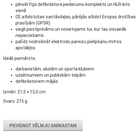
pilnvērtīgs defibrilatora piederumu komplekts un HLR-kits
vienā
CE atbilstošas sastāvdaļas, pārējās atbilst Eiropas drošības
prasībām (GPSR)
viegli piestiprināms un novietojams tur, kur tas visvairāk
nepieciešams
palīdz nodrošināt elektrodu pareizu pielipšanu mitros
apstākļos
Ideāli piemērots:
darbavietām, skolām un sporta klubiem
uzņēmumiem un publiskām telpām
defibrilatoriem mājās
Izmēri: 21,5 × 13,5 cm
Svars: 215 g
PIEVIENOT VĒLMJU SARKASTAM