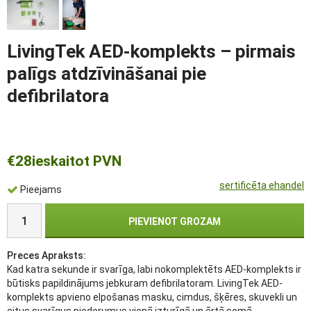
LivingTek AED-komplekts – pirmais
palīgs atdzīvināšanai pie
defibrilatora
€28
ieskaitot PVN
sertificēta ehandel
Pieejams
PIEVIENOT GROZAM
Preces Apraksts:
Kad katra sekunde ir svarīga, labi nokomplektēts AED-komplekts ir
būtisks papildinājums jebkuram defibrilatoram. LivingTek AED-
komplekts apvieno elpošanas masku, cimdus, šķēres, skuvekli un