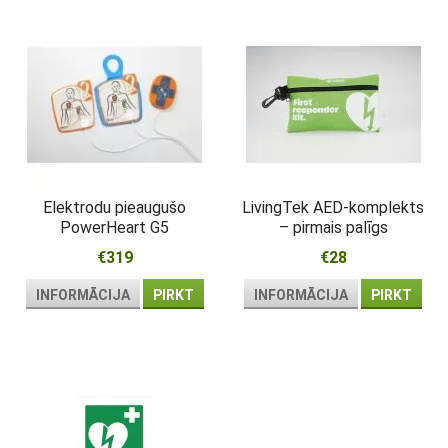
Elektrodu pieaugušo
LivingTek AED-komplekts
PowerHeart G5
– pirmais palīgs
kompresijas atbalsts
atdzīvināšanai pie
€319
€28
defibrilatora
INFORMĀCIJA
PIRKT
INFORMĀCIJA
PIRKT