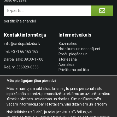
Jūsu e-pastā.
sertificēta ehandel
Kontaktinformācija
Internetveikals
info@sirdspalidziba.lv
Sazinieties
Noteikumi un nosacījumi
Tel.
+371 66 163 163​
Preču piegāde un
Darba laiks: 09:00-17:00
atgriešana
Apmaksa
Reģ. nr. 556929-8556
Privātuma politika
HLR utbildningar
Mēs pielāgojam jūsu pieredzi
Izplatītāja pieslēgšanās
Pieslēgties
Mēs izmantojam sīkfailus, lai sniegtu jums personalizētu
iepirkšanās pieredzi, personalizētu reklāmu un uzturētu mūsu
Papildu informācija
tīmekļa vietnes uzticamas un drošas. Šim nolūkam mēs
vācam informāciju par lietotājiem, viņu dizainiem un ierīcēm.
Par mums
Noklikšķiniet uz "Labi", ja atļaujat visus sīkfailus, vai
Jaunumu vēstules