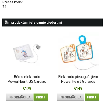
Preces kods:
74
Šim produktam ieteicamie piederumi
Bērnu elektrods
Elektrodu pieaugušajiem
PowerHeart G5 Cardiac
PowerHeart G5 sirds
Science
zinātne
€179
€149
INFORMĀCIJA
PIRKT
INFORMĀCIJA
PIRKT