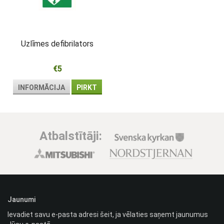
Uzlīmes defibrilators
€5
INFORMĀCIJA
PIRKT
Atbalstītāji:
Jaunumi
Ievadiet savu e-pasta adresi šeit, ja vēlaties saņemt jaunumus