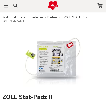
Sākt
Defibrilatori un piederumi
Piederumi
ZOLL AED PLUS
ZOLL Stat-Padz II
Prece tika pievienota jūsu grozam
ZOLL Stat-Padz II