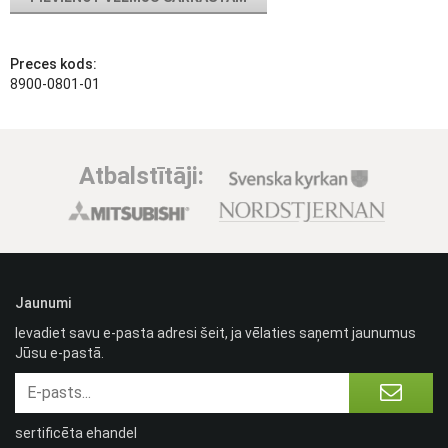
Preces kods:
8900-0801-01
Atbalstītāji:
Jaunumi
Ievadiet savu e-pasta adresi šeit, ja vēlaties saņemt jaunumus
Jūsu e-pastā.
sertificēta ehandel