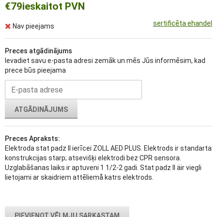
€79
ieskaitot PVN
sertificēta ehandel
Nav pieejams
Preces atgādinājums
Ievadiet savu e-pasta adresi zemāk un mēs Jūs informēsim, kad
prece būs pieejama
ATGĀDINĀJUMS
Preces Apraksts:
Elektroda stat padz II ierīcei ZOLL AED PLUS. Elektrods ir standarta
konstrukcijas starp; atsevišķi elektrodi bez CPR sensora.
Uzglabāšanas laiks ir aptuveni 1 1/2-2 gadi. Stat padz II äir viegli
lietojami ar skaidriem attēliemå katrs elektrods.
PIEVIENOT VĒLMJU SARKASTAM