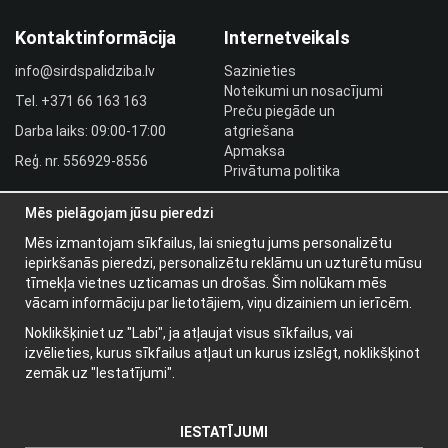
Kontaktinformācija
Internetveikals
info@sirdspalidziba.lv
Sazinieties
Noteikumi un nosacījumi
Tel.
+371 66 163 163​
Preču piegāde un
Darba laiks: 09:00-17:00
atgriešana
Apmaksa
Reģ. nr. 556929-8556
Privātuma politika
HLR utbildningar
Mēs pielāgojam jūsu pieredzi
Izplatītāja pieslēgšanās
Pieslēgties
Mēs izmantojam sīkfailus, lai sniegtu jums personalizētu
iepirkšanās pieredzi, personalizētu reklāmu un uzturētu mūsu
Papildu informācija
tīmekļa vietnes uzticamas un drošas. Šim nolūkam mēs
vācam informāciju par lietotājiem, viņu dizainiem un ierīcēm.
Par mums
Noklikšķiniet uz "Labi", ja atļaujat visus sīkfailus, vai
Jaunumu vēstules
izvēlieties, kurus sīkfailus atļaut un kurus izslēgt, noklikšķinot
Par sīkdatnēm
zemāk uz "Iestatījumi".
IESTATĪJUMI