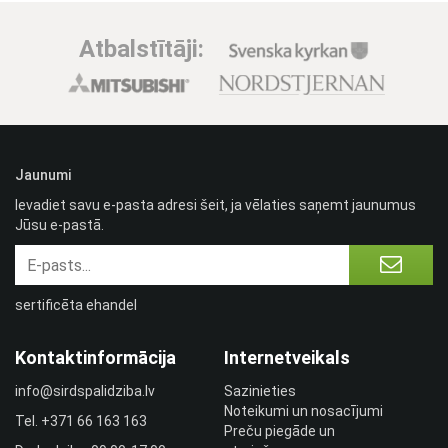
Atbalstītāji:
Jaunumi
Ievadiet savu e-pasta adresi šeit, ja vēlaties saņemt jaunumus
Jūsu e-pastā.
sertificēta ehandel
Kontaktinformācija
Internetveikals
info@sirdspalidziba.lv
Sazinieties
Noteikumi un nosacījumi
Tel.
+371 66 163 163​
Preču piegāde un