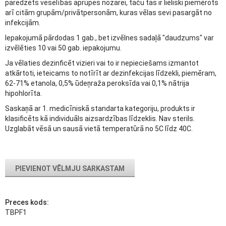
paredzēts veselības aprūpes nozarei, taču tas ir lieliski piemērots
arī citām grupām/privātpersonām, kuras vēlas sevi pasargāt no
infekcijām.
Iepakojumā pārdodas 1 gab., bet izvēlnes sadaļā "daudzums" var
izvēlēties 10 vai 50 gab. iepakojumu.
Ja vēlaties dezinficēt vizieri vai to ir nepieciešams izmantot
atkārtoti, ieteicams to notīrīt ar dezinfekcijas līdzekli, piemēram,
62-71% etanola, 0,5% ūdeņraža peroksīda vai 0,1% nātrija
hipohlorīta.
Saskaņā ar 1. medicīniskā standarta kategoriju, produkts ir
klasificēts kā individuāls aizsardzības līdzeklis. Nav sterils.
Uzglabāt vēsā un sausā vietā temperatūrā no 5C līdz 40C.
PIEVIENOT VĒLMJU SARKASTAM
Preces kods:
TBPF1