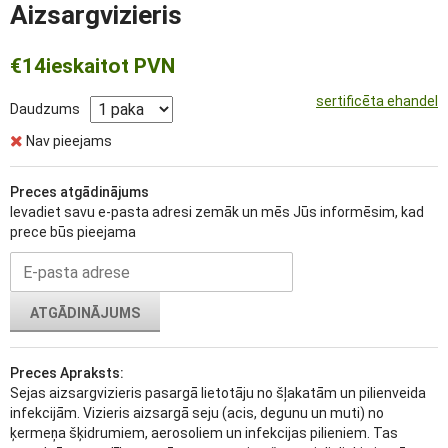
Aizsargvizieris
€14
ieskaitot PVN
sertificēta ehandel
Daudzums
Nav pieejams
Preces atgādinājums
Ievadiet savu e-pasta adresi zemāk un mēs Jūs informēsim, kad
prece būs pieejama
ATGĀDINĀJUMS
Preces Apraksts:
Sejas aizsargvizieris pasargā lietotāju no šļakatām un pilienveida
infekcijām. Vizieris aizsargā seju (acis, degunu un muti) no
ķermeņa šķidrumiem, aerosoliem un infekcijas pilieniem. Tas