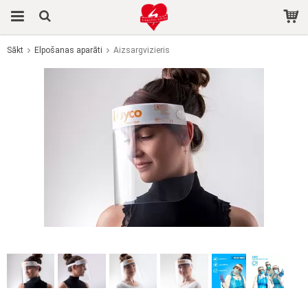
Sākt
Elpošanas aparāti
Aizsargvizieris
Prece tika pievienota jūsu grozam