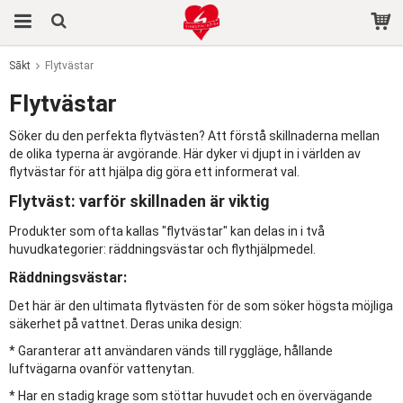
Sākt
Flytvästar
Prece tika pievienota jūsu grozam
Flytvästar
Söker du den perfekta flytvästen? Att förstå skillnaderna mellan
de olika typerna är avgörande. Här dyker vi djupt in i världen av
flytvästar för att hjälpa dig göra ett informerat val.
Flytväst: varför skillnaden är viktig
Produkter som ofta kallas "flytvästar" kan delas in i två
huvudkategorier: räddningsvästar och flythjälpmedel.
Räddningsvästar:
Det här är den ultimata flytvästen för de som söker högsta möjliga
säkerhet på vattnet. Deras unika design:
* Garanterar att användaren vänds till ryggläge, hållande
luftvägarna ovanför vattenytan.
* Har en stadig krage som stöttar huvudet och en övervägande