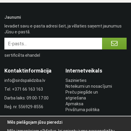
Jaunumi
Ievadiet savu e-pasta adresi šeit, ja vēlaties saņemt jaunumus
Jūsu e-pastā.
sertificēta ehandel
Kontaktinformācija
Internetveikals
info@sirdspalidziba.lv
Sazinieties
Noteikumi un nosacījumi
Tel.
+371 66 163 163​
Preču piegāde un
Darba laiks: 09:00-17:00
atgriešana
Apmaksa
Reģ. nr. 556929-8556
Privātuma politika
HLR utbildningar
Mēs pielāgojam jūsu pieredzi
Izplatītāja pieslēgšanās
Pieslēgties