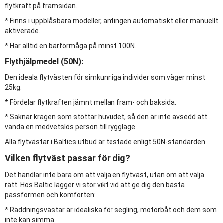
flytkraft på framsidan.
* Finns i uppblåsbara modeller, antingen automatiskt eller manuellt
aktiverade.
* Har alltid en bärförmåga på minst 100N.
Flythjälpmedel (50N):
Den ideala flytvästen för simkunniga individer som väger minst
25kg:
* Fördelar flytkraften jämnt mellan fram- och baksida.
* Saknar kragen som stöttar huvudet, så den är inte avsedd att
vända en medvetslös person till ryggläge.
Alla flytvästar i Baltics utbud är testade enligt 50N-standarden.
Vilken flytväst passar för dig?
Det handlar inte bara om att välja en flytväst, utan om att välja
rätt. Hos Baltic lägger vi stor vikt vid att ge dig den bästa
passformen och komforten:
* Räddningsvästar är idealiska för segling, motorbåt och dem som
inte kan simma.