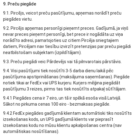
9. Preču piegāde
9.1. Pircējs, veicot preču pasūtījumu, apņemas norādīt preču
piegādes vietu.
9.2. Pircējs apņemas personīgi pieņemt preces. Gadījumā, ja viņš
nevar preces pieņemt personīgi, bet prece ir nogādāta uz viņa
norādīto adresi, pamatojoties uz citiem Pircēja sniegtajiem
datiem, Pircējam nav tiesību izvirzīt pretenzijas par preču piegādi
neatbilstošam subjektam (izpildītājam).
9.3. Preču piegādi veic Pārdevējs vai tā pilnvarotais pārstāvis.
9.4. Visi pasūtījumi tiek nosūtīti 3-5 darba dienu laikā pēc
pasūtījuma apstiprināšanas (maksājuma saņemšanas). Piegāde
notiek tikai ar FedEx vai UPS kurjeru. Kurjers mēģina piegādāt
pasūtījumu 3 reizes, pirms tas tiek nosūtīts atpakaļ sūtītājam.
9.4.1 Piegādes cena ir 7 eiro, un tā ir spēkā esoša visā Latvijā.
Sākot no pirkuma cenas 100 eiro - bezmaksas piegāde.
9.4.2 FedEx piegādes gadījumā klientam automātiski tiks nosūtīts
izsekošanas kods, un UPS gadījumā klients var pieprasīt
izsekošanas kodu no mūsu klientu apkalpošanas centra (nav
automātiskas nosūtīšanas).