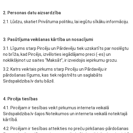
2. Personas datu aizsardzība
2.1. Lūdzu, skatiet Privātuma politiku, lai iegūtu sīkāku informāciju.
3. Pasūtījuma veikšanas kārtība un nosacījumi
3.1. Līgums starp Pircēju un Pārdevēju tiek uzskatīts par noslēgtu
no brīža, kad Pircējs, izvēloties iegādājamo preci (-es) un
noklikšķinot uz saites “Maksāt”, ir izveidojis iepirkumu grozu.
3.2. Katrs veiktais pirkums starp Pircēju un Pārdavēju ir
pārdošanas līgums, kas tiek reģistrēts un saglabāts
Sirdspalidziba.lv datu bāzē.
4. Pircēja tiesības
4.1. Pircējam ir tiesības veikt pirkumus interneta veikalā
Sirdspalidziba.lv šajos Noteikumos un interneta veikalā noteiktajā
kārtībā.
4.2. Pircējam ir tiesības atteikties no preču pirkšanas-pārdošanas