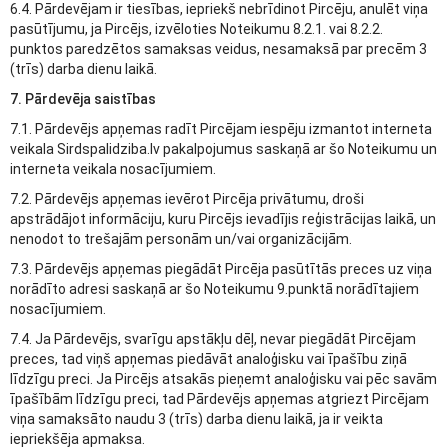
6.4. Pārdevējam ir tiesības, iepriekš nebrīdinot Pircēju, anulēt viņa
pasūtījumu, ja Pircējs, izvēloties Noteikumu 8.2.1. vai 8.2.2.
punktos paredzētos samaksas veidus, nesamaksā par precēm 3
(trīs) darba dienu laikā.
7. Pārdevēja saistības
7.1. Pārdevējs apņemas radīt Pircējam iespēju izmantot interneta
veikala Sirdspalidziba.lv pakalpojumus saskaņā ar šo Noteikumu un
interneta veikala nosacījumiem.
7.2. Pārdevējs apņemas ievērot Pircēja privātumu, droši
apstrādājot informāciju, kuru Pircējs ievadījis reģistrācijas laikā, un
nenodot to trešajām personām un/vai organizācijām.
7.3. Pārdevējs apņemas piegādāt Pircēja pasūtītās preces uz viņa
norādīto adresi saskaņā ar šo Noteikumu 9.punktā norādītajiem
nosacījumiem.
7.4. Ja Pārdevējs, svarīgu apstākļu dēļ, nevar piegādāt Pircējam
preces, tad viņš apņemas piedāvāt analoģisku vai īpašību ziņā
līdzīgu preci. Ja Pircējs atsakās pieņemt analoģisku vai pēc savām
īpašībām līdzīgu preci, tad Pārdevējs apņemas atgriezt Pircējam
viņa samaksāto naudu 3 (trīs) darba dienu laikā, ja ir veikta
iepriekšēja apmaksa.