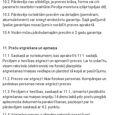
10.2. Pārdevējs nav atbildīgs, ja preces krāsa, forma vai citi
parametri neatbilst realitātei Pircēja monitora izšķirtspējas dēļ.
10.3. Pārdevējs noteiktām precēm vai detaļām (piemēram,
akumulatoriem) var sniegt ierobežotu garantiju. Šajā gadījumā
īpašie garantijas nosacījumi ir norādīti preces aprakstā.
10.4. Visām mūsu pārdodamajām precēm ir 2 gadu garantija.
11. Preču atgriešana un apmaiņa
11.1. Saskaņā ar noteikumiem, kas aprakstīti 11.1. sadaļā,
Pircējam ir tiesības atgriezt un apmainīt preces. Lai to izdarītu,
viņam rakstiski (elektroniski vai fiziski) jāaizpilda
atgriešanas/maiņas veidlapa un jāatdod tā kopā ar pasūtījumu.
11.2. Preces var atgriezt tikai fiziskas personas. Kompānijas un
juridiskas personas nevar atgriezt preces.
11.3. Pircējam ir tiesības, saskaņā ar 11.1., izmantot piedāvāto
atgriešanas vai maiņas iespēju 14 dienu laikā pēc preču piegādi
apliecinoša dokumenta parakstīšanas, paziņojot par to
pārdevējam saskaņā ar 4.2. punktu.
11.4. Atgriežot preces, ir jāievēro sekojoši nosacījumi: