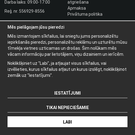
Darba laiks: 09:00-17:00
atgriešana
Apmaksa
Reģ. nr. 556929-8556
Privātuma politika
HLR utbildningar
Mēs pielāgojam jūsu pieredzi
Izplatītāja pieslēgšanās
Pieslēgties
Mēs izmantojam sīkfailus, lai sniegtu jums personalizētu
iepirkšanās pieredzi, personalizētu reklāmu un uzturētu mūsu
Papildu informācija
tīmekļa vietnes uzticamas un drošas. Šim nolūkam mēs
vācam informāciju par lietotājiem, viņu dizainiem un ierīcēm.
Par mums
Noklikšķiniet uz "Labi", ja atļaujat visus sīkfailus, vai
Jaunumu vēstules
izvēlieties, kurus sīkfailus atļaut un kurus izslēgt, noklikšķinot
Par sīkdatnēm
zemāk uz "Iestatījumi".
IESTATĪJUMI
TIKAI NEPIECIEŠAMIE
Ražotājs: Wikinggruppen
LABI