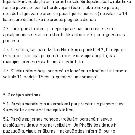
līguma, kurš noslēgts ar internetveikalu Sirdspalidziba.lv, rakstiskā
formā paziņojot par to Pārdevējam (caur elektronisko pastu,
norādot atgriežamo preci un pasūtījuma numuru) ne vēlāk kā 14
kalendāro dienu laikā no preces piegādes dienas.
4.3. Lai atgrieztu preci, pircējam jāsazinās ar mūsu klientu
apkalpošanas servisu un klients tiks informēts par atgriešanas
procesu.
4.4. Tiesības, kas paredzētas Noteikumu punktā 4.2., Pircējs var
izmantot tikai tajā gadījumā, ja prece nav bijusi bojāta, nav
mainījies preces izskats un tā nav lietota.
4.5. Sīkāku informāciju par preču atgriešanu atradīsiet interneta
veikala 11. sadaļā “Preču atgriešana un apmaiņa”.
5. Pircēja saistības
5.1. Pircēja pienākums ir samaksāt par precēm un pieņemt tās
šajos Noteikumos noteiktajā kārtībā.
5.2. Pircējs apņemas nenodot trešajām personām savus
pieslēguma datus internetveikalam. Ja Pircējs šos datus ir
pazaudējis, viņa pienākums ir nekavējoties informēt par to