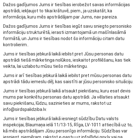
Dažos gadījumos Jums ir tiesības ierobežot savas informācijas
apstrādi, iekļaujot to tikai krātuvē, piem., ja uzskatāt, ka
informācija, kuru mēs apstrādājam par Jums, nav pareiza.
Dažos gadījumos Jums ir tiesības iegūt savu sniegto personisko
informāciju strukturētā, ierasti izmantojamā un mašīnlasāmā
formātā, un Jums ir tiesības nodot šo informāciju citam datu
kontrolierim..
Jums ir tiesības jebkurā laikā iebilst pret Jūsu personas datu
apstrādi tiešā mārketinga nolūkos, ieskaitot profilēšanu, kas tiek
veikta, lai uzlabotu mūsu tiešo mārketingu.
Jums ir arī tiesības jebkurā laikā iebilst pret mūsu personas datu
apstrādi tādu iemeslu dēļ, kas saistīti ar jūsu personisko situāciju.
Jums ir tiesības jebkurā laikā atsaukt piekrišanu, kuru esat devis
mums par konkrētu personas datu apstrādi. Ja vēlaties atsaukt
savu piekrišanu, lūdzu, sazinieties ar mums, rakstot uz
info@sirdspalidziba.lv.
Jums ir tiesības jebkurā laikā iesniegt sūdzību Datu valsts
inspekcijai, Blaumaņa ielā 11/13-15, Rīga, LV-1011 attiecībā uz to,
kā mēs apstrādājam Jūsu personīgo informāciju. Sūdzības var
iesniegt, piemēram, rakstot e-pastu uz info@dvi.gov.lv vai pa