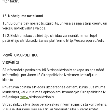
“Kontakti”.
15. Nobeiguma noteikumi
15.1. Līgums tiek noslēgts, izpildīts, un visa saziņa starp klientu un
veikalu notiek valsts valodā.
15.2. Elektroniskus patērētāju strīdus var risināt, izmantojot
patērētāju strīdu izšķiršanas platformu http://ec.europa.eu/odr/.
PRIVĀTUMA POLITIKA
VISPĀRĪGI
Šī informācija paskaidro, kā Sirdspalidziba.lv apkopo un apstrādā
informāciju par Jums kā Sirdspalidziba.lv vietnes lietotāju un
klientu.
Privātuma politika attiecas uz personas datiem, kurus Jūs mums
iesniedzat, vai kurus mēs apkopojam, izmantojot Sirdspalidziba.lv
mājaslapu,
www.
sirdspalidziba.lv.
Sirdspalidziba.lv ir Jūsu personiskās informācijas datu kontrolieris.
Visus jautājumus, kas saistīti ar Sirdspalidziba.lv varat uzdot,