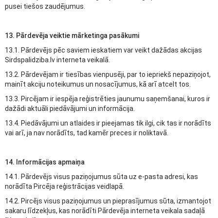
pusei tiešos zaudējumus.
13. Pārdevēja veiktie mārketinga pasākumi
13.1. Pārdevējs pēc saviem ieskatiem var veikt dažādas akcijas
Sirdspalidziba.lv interneta veikalā.
13.2. Pārdevējam ir tiesības vienpusēji, par to iepriekš nepaziņojot,
mainīt akciju noteikumus un nosacījumus, kā arī atcelt tos.
13.3. Pircējam ir iespēja reģistrēties jaunumu saņemšanai, kuros ir
dažādi aktuāli piedāvājumi un informācija.
13.4. Piedāvājumi un atlaides ir pieejamas tik ilgi, cik tas ir norādīts
vai arī, ja nav norādīts, tad kamēr preces ir noliktavā.
14. Informācijas apmaiņa
14.1. Pārdevējs visus paziņojumus sūta uz e-pasta adresi, kas
norādīta Pircēja reģistrācijas veidlapā.
14.2. Pircējs visus paziņojumus un pieprasījumus sūta, izmantojot
sakaru līdzekļus, kas norādīti Pārdevēja interneta veikala sadaļā