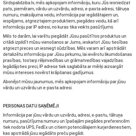
Sirdspalidziba.lv, mēs apkopojam informāciju, kuru Jūs iesniedzat
pats, piemēram, vārdu un uzvārdu, adresi, e-pasta adresi, tālruņa
numuru, maksājuma veidu, informācija par iegādātajiem un,
iespējams, atgrieztajiem produktiem, piegādes veidu, kā arī
informāciju par IP adresi, no kuras tika veikts pasūtījums.
Mēs to darām, lai varētu piegādāt Jūsu pasūtītos produktus un
citādi izpildīt mūsu vienošanos ar Jums, ieskaitot Jūsu tiesības
atgriezt preces un iesniegt sūdzības. Mēs varam arī apstrādāt
detalizētu informāciju par Jūsu pirkumu, lai ievērotu likumdošanas
prasības, tostarp rēķinvedības un grāmatvedības vajadzības.
Iegādājoties preci, IP adrese tiek saglabāta ar mērķi aizsargāt
mūsu intereses novērst krāpšanas gadījumus.
Abonējot mūsu jaunumus, mēs apkopojam informāciju par jūsu
vārdu un uzvārdu un e-pasta adresi.
PERSONAS DATU SAŅĒMĒJI
Informācija par jūsu vārdu un uzvārdu, adresi, e-pastu, tālruņa
numuru, pasūtījuma numuru un īpašajām piegādes preferencēm
tiek nodota UPS, FedEx un citiem potenciālajiem kurjerdienestiem,
kas apstrādā jūsu iegādāto preču piegādi.