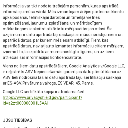
Informācija var tikt nodota trešajām personām, kuras apstrādā
informāciju mūsu vārdā. Mēs izmantojam ārējos partnerus klientu
apkalpošanai, tehniskajai darbībai un tīmekļa vietnes
optimizēšanai, jaunumu izplatīšanai un mērķtiecīgam
mārketingam, ieskaitot atkārtotu mērķauditorijas atlasi. Šie
uzņēmumi ir datu apstrādātāji saskaņā ar mūsu norādījumiem un
apstrādā datus, par kuriem mēs esam atbildīgi. Tiem, kas
apstrādā datus, nav atļauts izmantot informāciju citiem mērķiem,
izņemot to, lai izpildītu ar mums noslēgto līgumu, un uz tiem
attiecas šīs informācijas konfidencialitāte.
Viens no šiem datu apstrādātājiem, Google Analytics v/Google LLC,
ir reģistrēts ASV. Nepieciešamās garantijas datu pārsūtīšanai uz
ASV tiek nodrošinātas ar datu apstrādātāju sertifikāciju saskaņā
ar ES-ASV. Privātuma vairogs, ES VDAR, 45. Pants.
Google LLC sertifikāta kopija ir atrodama šeit:
https://www.privacyshield.gov/participant?
id=a2zt000000001L5AAI
JŪSU TIESĪBAS