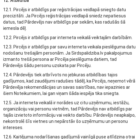
12. Atbildība
12.1. Pircējs ir atbildīgs par reģistrācijas veidlapā sniegto datu
precizitāti. Ja Pircējs reģistrācijas veidlapā sniedz nepatiesus
datus, tad Pārdevējs nav atbildīgs par sekām, kas radušās šā
iemesla dēļ.
12.2. Pircējs ir atbildīgs par interneta veikalā veiktajām darbībām.
12.3. Pircējs ir atbildīgs par savu interneta veikala pieslēguma datu
nodošanu trešajām personām. Ja Sirdspalidziba.lv pakalpojumus
izmanto trešā persona ar Pircēja pieslēguma datiem, tad
Pārdevējs šādu personu uzskata par Pircēju.
12.4. Pārdevējs tiek atbrīvots no jebkuras atbildības tajos
gadījumos, kad zaudējumi radušies tādēļ, ka Pircējs, neņemot vērā
Pārdevēja rekomendācijas un savas saistības, nav iepazinies ar
šiem Noteikumiem, lai gan viņam šāda iespēja tika sniegta.
12.5. Ja interneta veikalā ir norādes uz citu uzņēmumu, iestāžu,
organizāciju vai personu vietnēm, tad Pārdevējs nav atbildīgs par
tajās izvietoto informāciju vai veikto darbību. Pārdevējs neapkalpo,
nekontrolē šīs vietnes un nepārstāv šo uzņēmumu un personu
intereses.
12.6. Kaitējuma nodarīšanas gadījumā vainīgā puse atlīdzina otrai