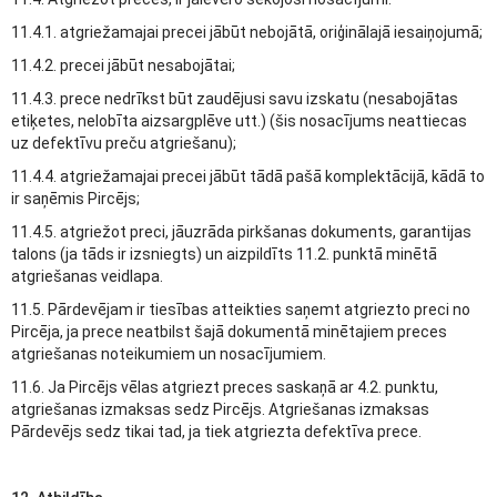
11.4.1. atgriežamajai precei jābūt nebojātā, oriģinālajā iesaiņojumā;
11.4.2. precei jābūt nesabojātai;
11.4.3. prece nedrīkst būt zaudējusi savu izskatu (nesabojātas
etiķetes, nelobīta aizsargplēve utt.) (šis nosacījums neattiecas
uz defektīvu preču atgriešanu);
11.4.4. atgriežamajai precei jābūt tādā pašā komplektācijā, kādā to
ir saņēmis Pircējs;
11.4.5. atgriežot preci, jāuzrāda pirkšanas dokuments, garantijas
talons (ja tāds ir izsniegts) un aizpildīts 11.2. punktā minētā
atgriešanas veidlapa.
11.5. Pārdevējam ir tiesības atteikties saņemt atgriezto preci no
Pircēja, ja prece neatbilst šajā dokumentā minētajiem preces
atgriešanas noteikumiem un nosacījumiem.
11.6. Ja Pircējs vēlas atgriezt preces saskaņā ar 4.2. punktu,
atgriešanas izmaksas sedz Pircējs. Atgriešanas izmaksas
Pārdevējs sedz tikai tad, ja tiek atgriezta defektīva prece.