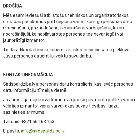
DROŠĪBA
Mēs esam ieviesuši atbilstošus tehniskos un organizatoriskos
drošības pasākumus pret nejaušu vai nelikumīgu personas datu
iznīcināšanu, pazaudēšanu, izmainīšanu vai bojāšanu, kā arī
nodrošinājuši, ka nepilnvarotas personas tos nevar iegūt vai
ļaunprātīgi izmantot.
To dara tikai darbinieki, kuriem faktiski ir nepieciešama piekļuve
Jūsu personas datiem, lai veiktu savu darbu.
KONTAKTINFORMĀCIJA
Sirdspalidziba.lv ir personas datu kontrolieris, kas ievāc personas
datu informāciju tīmekļa vietnē.
Ja Jums ir jautājumi vai komentāri par šo privātuma politiku vai arī
vēlaties izmantot vienu vai vairākas savas tiesības, lūdzu,
sazinieties ar mums:
Tālrunis: +371 66 163 163
E-pasts:
info@sirdspalidziba.lv