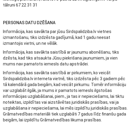
tālruni 67 22 31 31
PERSONAS DATU DZĒŠANA
Informācija, kas savākta par jūsu Sirdspalidziba.lv vietnes
izmantošanu, tiks izdzēsta gadījumā, kad 1 gadu neesat
izmantojis vietni, un ne vēlāk.
Informācija, kas savākta saistībā ar jaunumu abonēšanu, tiks
dzēsta, kad tiks atsaukta Jūsu piekrišana jaunumiem, ja vien
mums nav pamatots iemesls datu apstrādei.
Informācija, kas savākta saistībā ar pirkumiem, ko veicāt
Sirdspalidziba.lv interneta vietnē, tiks izdzēsta pēc 3 gadiem pēc
tā kalendārā gada beigām, kad veicāt pirkumu. Tomēr informāciju
var uzglabāt ilgāk, ja mums ir pamatots iemesls ilgstošas
informācijas uzglabāšanai, piem., ja tas ir nepieciešams, lai tiktu
noteiktas, izpildītas vai aizstāvētas juridiskās prasības, vai ja
uzglabāšana ir nepieciešama, lai mēs izpildītu juridiskās prasības.
Grāmatvedības materiāli tiek uzglabāti 7 gadus līdz finanšu gada
beigām, lai izpildītu Grāmatvedības likuma prasības.