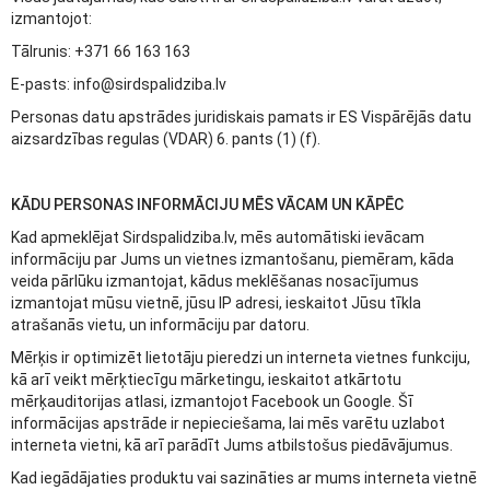
izmantojot:
Tālrunis: +371 66 163 163
E-pasts: info@sirdspalidziba.lv
Personas datu apstrādes juridiskais pamats ir ES Vispārējās datu
aizsardzības regulas (VDAR) 6. pants (1) (f).
KĀDU PERSONAS INFORMĀCIJU MĒS VĀCAM UN KĀPĒC
Kad apmeklējat Sirdspalidziba.lv, mēs automātiski ievācam
informāciju par Jums un vietnes izmantošanu, piemēram, kāda
veida pārlūku izmantojat, kādus meklēšanas nosacījumus
izmantojat mūsu vietnē, jūsu IP adresi, ieskaitot Jūsu tīkla
atrašanās vietu, un informāciju par datoru.
Mērķis ir optimizēt lietotāju pieredzi un interneta vietnes funkciju,
kā arī veikt mērķtiecīgu mārketingu, ieskaitot atkārtotu
mērķauditorijas atlasi, izmantojot Facebook un Google. Šī
informācijas apstrāde ir nepieciešama, lai mēs varētu uzlabot
interneta vietni, kā arī parādīt Jums atbilstošus piedāvājumus.
Kad iegādājaties produktu vai sazināties ar mums interneta vietnē