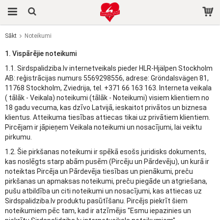
Sākt
Noteikumi
Prece tika pievienota jūsu grozam
1. Vispārējie noteikumi
1.1. Sirdspalidziba.lv internetveikals pieder HLR-Hjälpen Stockholm
AB: reģistrācijas numurs 5569298556, adrese: Gröndalsvägen 81,
11768 Stockholm, Zviedrija, tel. +371 66 163 163. Interneta veikala
( tālāk - Veikala) noteikumi (tālāk - Noteikumi) visiem klientiem no
18 gadu vecuma, kas dzīvo Latvijā, ieskaitot privātos un biznesa
klientus. Atteikuma tiesības attiecas tikai uz privātiem klientiem.
Pircējam ir jāpieņem Veikala noteikumi un nosacījumi, lai veiktu
pirkumu.
1.2. Šie pirkšanas noteikumi ir spēkā esošs juridisks dokuments,
kas noslēgts starp abām pusēm (Pircēju un Pārdevēju), un kurā ir
noteiktas Pircēja un Pārdevēja tiesības un pienākumi, preču
pirkšanas un apmaksas noteikumi, preču piegāde un atgriešana,
pušu atbildība un citi noteikumi un nosacījumi, kas attiecas uz
Sirdspalidziba.lv produktu pasūtīšanu. Pircējs piekrīt šiem
noteikumiem pēc tam, kad ir atzīmējis "Esmu iepazinies un