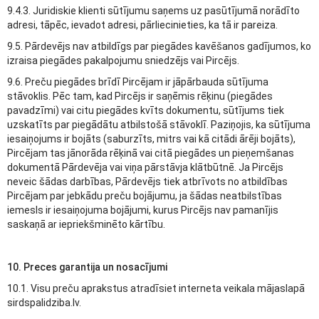
9.4.3. Juridiskie klienti sūtījumu saņems uz pasūtījumā norādīto
adresi, tāpēc, ievadot adresi, pārliecinieties, ka tā ir pareiza.
9.5. Pārdevējs nav atbildīgs par piegādes kavēšanos gadījumos, ko
izraisa piegādes pakalpojumu sniedzējs vai Pircējs.
9.6. Preču piegādes brīdī Pircējam ir jāpārbauda sūtījuma
stāvoklis. Pēc tam, kad Pircējs ir saņēmis rēķinu (piegādes
pavadzīmi) vai citu piegādes kvīts dokumentu, sūtījums tiek
uzskatīts par piegādātu atbilstošā stāvoklī. Paziņojis, ka sūtījuma
iesaiņojums ir bojāts (saburzīts, mitrs vai kā citādi ārēji bojāts),
Pircējam tas jānorāda rēķinā vai citā piegādes un pieņemšanas
dokumentā Pārdevēja vai viņa pārstāvja klātbūtnē. Ja Pircējs
neveic šādas darbības, Pārdevējs tiek atbrīvots no atbildības
Pircējam par jebkādu preču bojājumu, ja šādas neatbilstības
iemesls ir iesaiņojuma bojājumi, kurus Pircējs nav pamanījis
saskaņā ar iepriekšminēto kārtību.
10. Preces garantija un nosacījumi
10.1. Visu preču aprakstus atradīsiet interneta veikala mājaslapā
sirdspalidziba.lv.