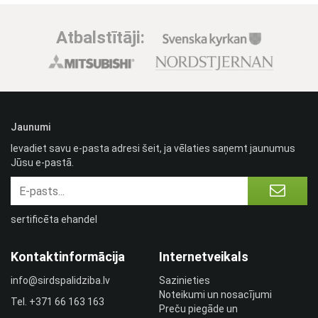
Atbalstītāji:
Jaunumi
Ievadiet savu e-pasta adresi šeit, ja vēlaties saņemt jaunumus
Jūsu e-pastā.
sertificēta ehandel
Kontaktinformācija
Internetveikals
info@sirdspalidziba.lv
Sazinieties
Noteikumi un nosacījumi
Tel.
+371 66 163 163​
Preču piegāde un