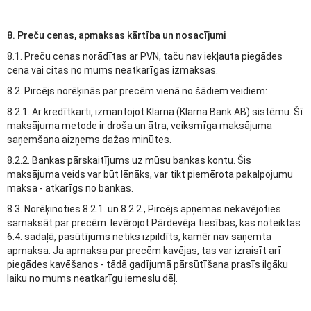
8. Preču cenas, apmaksas kārtība un nosacījumi
8.1. Preču cenas norādītas ar PVN, taču nav iekļauta piegādes
cena vai citas no mums neatkarīgas izmaksas.
8.2. Pircējs norēķinās par precēm vienā no šādiem veidiem:
8.2.1. Ar kredītkarti, izmantojot Klarna (Klarna Bank AB) sistēmu. Šī
maksājuma metode ir droša un ātra, veiksmīga maksājuma
saņemšana aizņems dažas minūtes.
8.2.2. Bankas pārskaitījums uz mūsu bankas kontu. Šis
maksājuma veids var būt lēnāks, var tikt piemērota pakalpojumu
maksa - atkarīgs no bankas.
8.3. Norēķinoties 8.2.1. un 8.2.2., Pircējs apņemas nekavējoties
samaksāt par precēm. Ievērojot Pārdevēja tiesības, kas noteiktas
6.4. sadaļā, pasūtījums netiks izpildīts, kamēr nav saņemta
apmaksa. Ja apmaksa par precēm kavējas, tas var izraisīt arī
piegādes kavēšanos - tādā gadījumā pārsūtīšana prasīs ilgāku
laiku no mums neatkarīgu iemeslu dēļ.