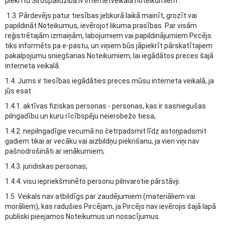
piekrītu Sirdspalidziba.lv internetveikala noteikumiem".
1.3. Pārdevējs patur tiesības jebkurā laikā mainīt, grozīt vai
papildināt Noteikumus, ievērojot likuma prasības. Par visām
reģistrētajām izmaiņām, labojumiem vai papildinājumiem Pircējs
tiks informēts pa e-pastu, un viņiem būs jāpiekrīt pārskatītajiem
pakalpojumu sniegšanas Noteikumiem, lai iegādātos preces šajā
interneta veikalā.
1.4. Jums ir tiesības iegādāties preces mūsu interneta veikalā, ja
jūs esat:
1.4.1. aktīvas fiziskas personas - personas, kas ir sasniegušas
pilngadību un kuru rīcībspēju neierobežo tiesa;
1.4.2. nepilngadīgie vecumā no četrpadsmit līdz astoņpadsmit
gadiem tikai ar vecāku vai aizbildņu piekrišanu, ja vien viņi nav
pašnodrošināti ar ienākumiem;
1.4.3. juridiskas personas;
1.4.4. visu iepriekšminēto personu pilnvarotie pārstāvji.
1.5 Veikals nav atbildīgs par zaudējumiem (materiāliem vai
morāliem), kas radušies Pircējam, ja Pircējs nav ievērojis šajā lapā
publiski pieejamos Noteikumus un nosacījumus.