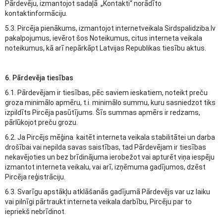
Pārdevēju, izmantojot sadaļā „Kontakti“ norādīto
kontaktinformāciju.
5.3. Pircēja pienākums, izmantojot internetveikala Sirdspalidziba.lv
pakalpojumus, ievērot šos Noteikumus, citus interneta veikala
noteikumus, kā arī nepārkāpt Latvijas Republikas tiesību aktus.
6. Pārdevēja tiesības
6.1. Pārdevējam ir tiesības, pēc saviem ieskatiem, noteikt preču
groza minimālo apmēru, t.i. minimālo summu, kuru sasniedzot tiks
izpildīts Pircēja pasūtījums. Šīs summas apmērs ir redzams,
pārlūkojot preču grozu.
6.2. Ja Pircējs mēģina kaitēt interneta veikala stabilitātei un darba
drošībai vai nepilda savas saistības, tad Pārdevējam ir tiesības
nekavējoties un bez brīdinājuma ierobežot vai apturēt viņa iespēju
izmantot interneta veikalu, vai arī, izņēmuma gadījumos, dzēst
Pircēja reģistrāciju.
6.3. Svarīgu apstākļu atklāšanās gadījumā Pārdevējs var uz laiku
vai pilnīgi pārtraukt interneta veikala darbību, Pircēju par to
iepriekš nebrīdinot.