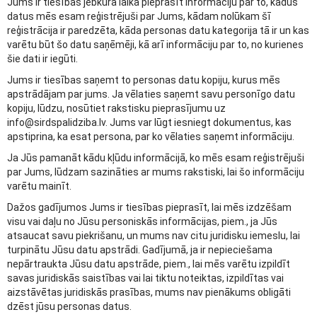
Jums ir tiesības jebkurā laikā pieprasīt informāciju par to, kādus
datus mēs esam reģistrējuši par Jums, kādam nolūkam šī
reģistrācija ir paredzēta, kāda personas datu kategorija tā ir un kas
varētu būt šo datu saņēmēji, kā arī informāciju par to, no kurienes
šie dati ir iegūti.
Jums ir tiesības saņemt to personas datu kopiju, kurus mēs
apstrādājam par jums. Ja vēlaties saņemt savu personīgo datu
kopiju, lūdzu, nosūtiet rakstisku pieprasījumu uz
info@sirdspalidziba.lv. Jums var lūgt iesniegt dokumentus, kas
apstiprina, ka esat persona, par ko vēlaties saņemt informāciju.
Ja Jūs pamanāt kādu kļūdu informācijā, ko mēs esam reģistrējuši
par Jums, lūdzam sazināties ar mums rakstiski, lai šo informāciju
varētu mainīt.
Dažos gadījumos Jums ir tiesības pieprasīt, lai mēs izdzēšam
visu vai daļu no Jūsu personiskās informācijas, piem., ja Jūs
atsaucat savu piekrišanu, un mums nav citu juridisku iemeslu, lai
turpinātu Jūsu datu apstrādi. Gadījumā, ja ir nepieciešama
nepārtraukta Jūsu datu apstrāde, piem., lai mēs varētu izpildīt
savas juridiskās saistības vai lai tiktu noteiktas, izpildītas vai
aizstāvētas juridiskās prasības, mums nav pienākums obligāti
dzēst jūsu personas datus.