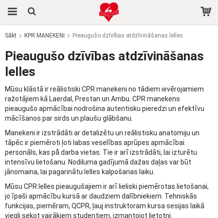
Sākt
KPR MANEKENI
Pieaugušo dzīvības atdzīvināšanas lelles
Prece tika pievienota jūsu grozam
Pieaugušo dzīvības atdzīvināšanas
lelles
Mūsu klāstā ir reālistiski CPR manekeni no tādiem ievērojamiem
ražotājiem kā Laerdal, Prestan un Ambu. CPR manekens
pieaugušo apmācībai nodrošina autentisku pieredzi un efektīvu
mācīšanos par sirds un plaušu glābšanu.
Manekeni ir izstrādāti ar detalizētu un reālistisku anatomiju un
tāpēc ir piemēroti ļoti labas veselības aprūpes apmācībai.
personāls, kas på darba vietas. Tie ir arī izstrādāti, lai izturētu
intensīvu lietošanu. Nodiluma gadījumā dažas daļas var būt
jānomaina, lai pagarinātu lelles kalpošanas laiku.
Mūsu CPR lelles pieaugušajiem ir arī lieliski piemērotas lietošanai,
jo īpaši apmācību kursā ar daudziem dalībniekiem. Tehniskās
funkcijas, piemēram, QCPR, ļauj instruktoram kursa sesijas laikā
viegli sekot vairākiem studentiem, izmantojot lietotni.