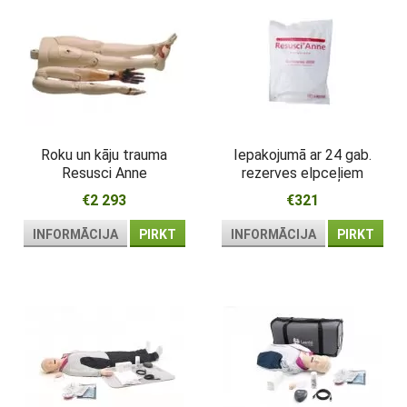
Roku un kāju trauma
Iepakojumā ar 24 gab.
Resusci Anne
rezerves elpceļiem
Resusci Anne manekenam
€2 293
€321
INFORMĀCIJA
PIRKT
INFORMĀCIJA
PIRKT