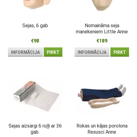
Sejas, 6 gab
Nomaināma seja
manekeniem Little Anne
un Resusci Anne
€98
€189
INFORMĀCIJA
PIRKT
INFORMĀCIJA
PIRKT
Sejas aizsargi 6 ruļļi ar 36
Rokas un kājas porolona
gab.
Resusci Anne