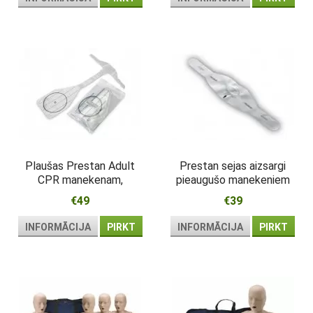
Plaušas Prestan Adult
Prestan sejas aizsargi
CPR manekenam,
pieaugušo manekeniem
iepakojumā 50
50 iepakojumā
€49
€39
INFORMĀCIJA
PIRKT
INFORMĀCIJA
PIRKT