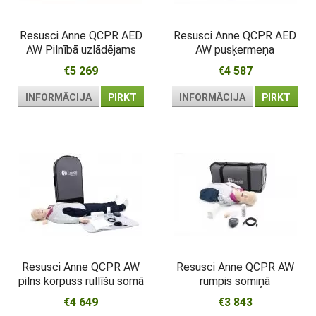
Resusci Anne QCPR AED
Resusci Anne QCPR AED
AW Pilnībā uzlādējams
AW pusķermeņa
uzlādējams
€5 269
€4 587
INFORMĀCIJA
PIRKT
INFORMĀCIJA
PIRKT
Resusci Anne QCPR AW
Resusci Anne QCPR AW
pilns korpuss rullīšu somā
rumpis somiņā
Uzlādējams
Uzlādējams
€4 649
€3 843