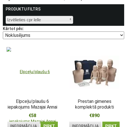
PRODUKTU FILTRS
Izvēlieties cpr lelle
Kārtot pēc:
Elpceļu/plaušu 6
Prestan gimenes
iepakojums Mazajai Annai
komplektā produkti
€58
€890
INFORMĀCIJA
PIRKT
INFORMĀCIJA
PIRKT