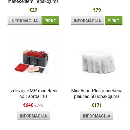
manekeniem. Iepakojumā
ir 200
€29
€79
INFORMĀCIJA
PIRKT
INFORMĀCIJA
PIRKT
Izdevīgi PMP manekeni
Mini Anne Plus manekena
no Laerdal 10
plaušas 50 iepakojumā
iepakojumos
€640
€171
€749
INFORMĀCIJA
INFORMĀCIJA