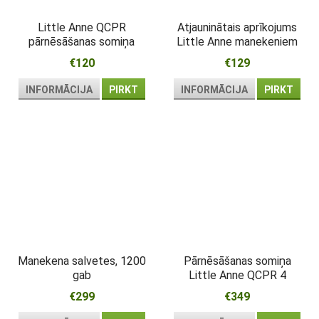
Little Anne QCPR
Atjauninātais aprīkojums
pārnēsāšanas somiņa
Little Anne manekeniem
€120
€129
INFORMĀCIJA
PIRKT
INFORMĀCIJA
PIRKT
Manekena salvetes, 1200
Pārnēsāšanas somiņa
gab
Little Anne QCPR 4
iepakojumā
€299
€349