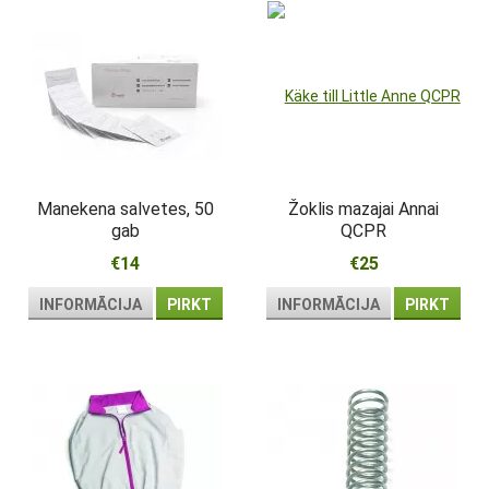
Manekena salvetes, 50
Žoklis mazajai Annai
gab
QCPR
€14
€25
INFORMĀCIJA
PIRKT
INFORMĀCIJA
PIRKT