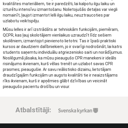
kvalitātes materiāliem, tie ir paredzēti, lai kalpotu ilgu laiku un
izturētu intensīvu izmantošanu. Nolietojušās detaļas var viegli
nomainīt, ļaujot izmantot lelli ilgu laiku, neuztraucoties par
uzlabotu veiktspēju.
Mūsu lelles ir arī izstrādāts ar tehniskām funkcijām, piemēram,
QCPR, kas ļauj skolotājiem vienlaikus uzraudzīt līdz sešiem
skolēniem, izmantojot pievienoto lietotni. Tas ir īpaši praktiski
kursos ar daudziem dalībniekiem, jo ir svarīgi nodrošināt, lai katrs
students saņemtu individuālu atgriezenisko saiti un norādījumus.
Noslēgumā jāsaka, ka mūsu pieaugušo CPR manekeni ir ideāls
risinājums ikvienam, kurš vēlas trenēt un uzlabot savas CPR
prasmes; pieaugušie. Ar savu reālistisko dizainu, lietotājam
draudzīgajām funkcijām un augsto kvalitāti tie ir neaizstājams
rīks ikvienam, kurš ir apņēmies glābt dzīvības un veicināt
pieaugušo pacientu drošību un visur.
Atbalstītāji: