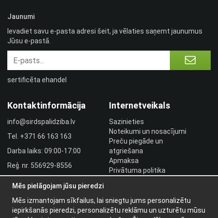
Jaunumi
Ievadiet savu e-pasta adresi šeit, ja vēlaties saņemt jaunumus
Jūsu e-pastā.
sertificēta ehandel
Kontaktinformācija
Internetveikals
info@sirdspalidziba.lv
Sazinieties
Noteikumi un nosacījumi
Tel.
+371 66 163 163​
Preču piegāde un
Darba laiks: 09:00-17:00
atgriešana
Apmaksa
Reģ. nr. 556929-8556
Privātuma politika
HLR utbildningar
Mēs pielāgojam jūsu pieredzi
Izplatītāja pieslēgšanās
Mēs izmantojam sīkfailus, lai sniegtu jums personalizētu
Pieslēgties
iepirkšanās pieredzi, personalizētu reklāmu un uzturētu mūsu