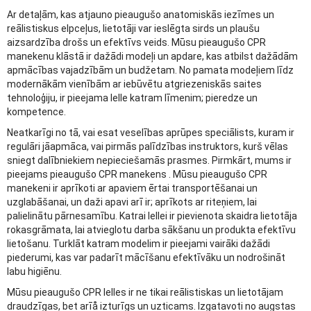
Ar detaļām, kas atjauno pieaugušo anatomiskās iezīmes un
reālistiskus elpceļus, lietotāji var ieslēgta sirds un plaušu
aizsardzība drošs un efektīvs veids. Mūsu pieaugušo CPR
manekenu klāstā ir dažādi modeļi un apdare, kas atbilst dažādām
apmācības vajadzībām un budžetam. No pamata modeļiem līdz
modernākām vienībām ar iebūvētu atgriezeniskās saites
tehnoloģiju, ir pieejama lelle katram līmenim; pieredze un
kompetence.
Neatkarīgi no tā, vai esat veselības aprūpes speciālists, kuram ir
regulāri jāapmāca, vai pirmās palīdzības instruktors, kurš vēlas
sniegt dalībniekiem nepieciešamās prasmes. Pirmkārt, mums ir
pieejams pieaugušo CPR manekens . Mūsu pieaugušo CPR
manekeni ir aprīkoti ar apaviem ērtai transportēšanai un
uzglabāšanai, un daži apavi arī ir; aprīkots ar riteņiem, lai
palielinātu pārnesamību. Katrai lellei ir pievienota skaidra lietotāja
rokasgrāmata, lai atvieglotu darba sākšanu un produkta efektīvu
lietošanu. Turklāt katram modelim ir pieejami vairāki dažādi
piederumi, kas var padarīt mācīšanu efektīvāku un nodrošināt
labu higiēnu.
Mūsu pieaugušo CPR lelles ir ne tikai reālistiskas un lietotājam
draudzīgas, bet arīå izturīgs un uzticams. Izgatavoti no augstas