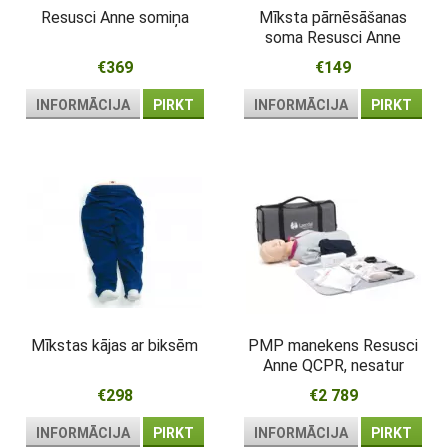
Resusci Anne somiņa
Mīksta pārnēsāšanas
soma Resusci Anne
rumpim
€369
€149
INFORMĀCIJA
PIRKT
INFORMĀCIJA
PIRKT
Mīkstas kājas ar biksēm
PMP manekens Resusci
Anne QCPR, nesatur
lateksu
€298
€2 789
INFORMĀCIJA
PIRKT
INFORMĀCIJA
PIRKT