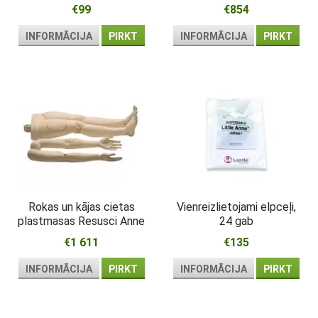
€99
€854
INFORMĀCIJA
PIRKT
INFORMĀCIJA
PIRKT
Rokas un kājas cietas
Vienreizlietojami elpceļi,
plastmasas Resusci Anne
24 gab
€1 611
€135
INFORMĀCIJA
PIRKT
INFORMĀCIJA
PIRKT