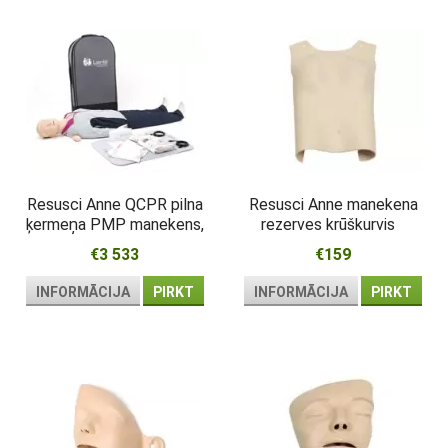
Resusci Anne QCPR pilna
Resusci Anne manekena
ķermeņa PMP manekens,
rezerves krūškurvis
nesatur lateksu
€3 533
€159
INFORMĀCIJA
PIRKT
INFORMĀCIJA
PIRKT