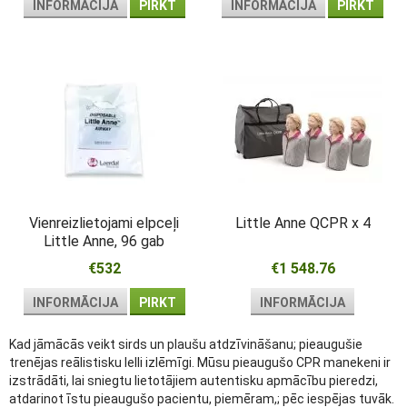
INFORMĀCIJA
PIRKT
INFORMĀCIJA
PIRKT
Vienreizlietojami elpceļi
Little Anne QCPR x 4
Little Anne, 96 gab
€532
€1 548.76
INFORMĀCIJA
PIRKT
INFORMĀCIJA
Kad jāmācās veikt sirds un plaušu atdzīvināšanu; pieaugušie
trenējas reālistisku lelli izlēmīgi. Mūsu pieaugušo CPR manekeni ir
izstrādāti, lai sniegtu lietotājiem autentisku apmācību pieredzi,
atdarinot īstu pieaugušo pacientu, piemēram,; pēc iespējas tuvāk.