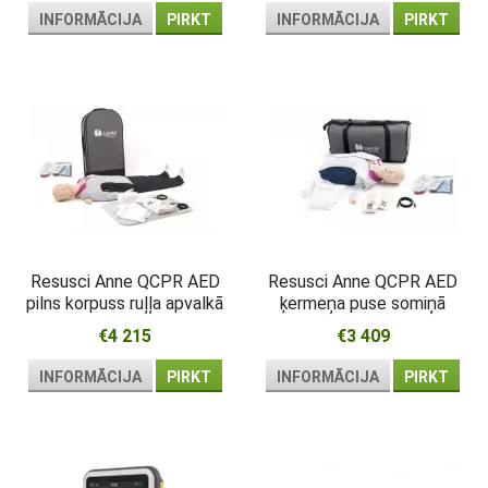
INFORMĀCIJA
PIRKT
INFORMĀCIJA
PIRKT
Resusci Anne QCPR AED
Resusci Anne QCPR AED
pilns korpuss ruļļa apvalkā
ķermeņa puse somiņā
Uzlādējams
Uzlādējams
€4 215
€3 409
INFORMĀCIJA
PIRKT
INFORMĀCIJA
PIRKT