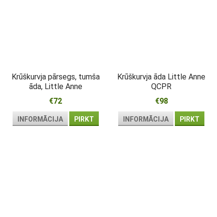
Krūškurvja pārsegs, tumša
Krūškurvja āda Little Anne
āda, Little Anne
QCPR
€72
€98
INFORMĀCIJA
PIRKT
INFORMĀCIJA
PIRKT