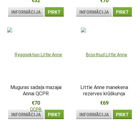
€52
€70
INFORMĀCIJA
PIRKT
INFORMĀCIJA
PIRKT
Muguras sadaļa mazajai
Little Anne manekena
Annai QCPR
rezerves krūškurvja
pārsegs
€70
€69
INFORMĀCIJA
PIRKT
INFORMĀCIJA
PIRKT