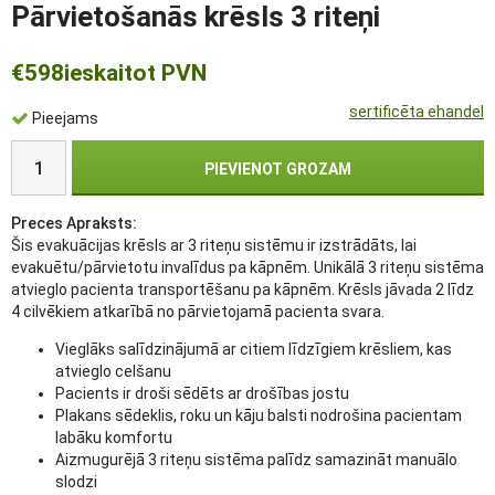
Pārvietošanās krēsls 3 riteņi
€598
ieskaitot PVN
sertificēta ehandel
Pieejams
PIEVIENOT GROZAM
Preces Apraksts:
Šis evakuācijas krēsls ar 3 riteņu sistēmu ir izstrādāts, lai
evakuētu/pārvietotu invalīdus pa kāpnēm. Unikālā 3 riteņu sistēma
atvieglo pacienta transportēšanu pa kāpnēm. Krēsls jāvada 2 līdz
4 cilvēkiem atkarībā no pārvietojamā pacienta svara.
Vieglāks salīdzinājumā ar citiem līdzīgiem krēsliem, kas
atvieglo celšanu
Pacients ir droši sēdēts ar drošības jostu
Plakans sēdeklis, roku un kāju balsti nodrošina pacientam
labāku komfortu
Aizmugurējā 3 riteņu sistēma palīdz samazināt manuālo
slodzi