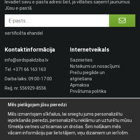
Ievadiet savu e-pasta adresi šeit, ja vēlaties saņemt jaunumus
Jūsu e-pastā.
sertificēta ehandel
Kontaktinformācija
Internetveikals
info@sirdspalidziba.lv
Sazinieties
Noteikumi un nosacījumi
Tel.
+371 66 163 163​
Preču piegāde un
Darba laiks: 09:00-17:00
atgriešana
Apmaksa
Reģ. nr. 556929-8556
Privātuma politika
HLR utbildningar
Mēs pielāgojam jūsu pieredzi
Izplatītāja pieslēgšanās
Pieslēgties
Mēs izmantojam sīkfailus, lai sniegtu jums personalizētu
iepirkšanās pieredzi, personalizētu reklāmu un uzturētu mūsu
Papildu informācija
tīmekļa vietnes uzticamas un drošas. Šim nolūkam mēs
vācam informāciju par lietotājiem, viņu dizainiem un ierīcēm.
Par mums