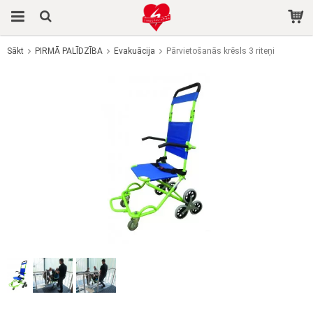
Sākt
PIRMĀ PALĪDZĪBA
Evakuācija
Pārvietošanās krēsls 3 riteņi
Prece tika pievienota jūsu grozam