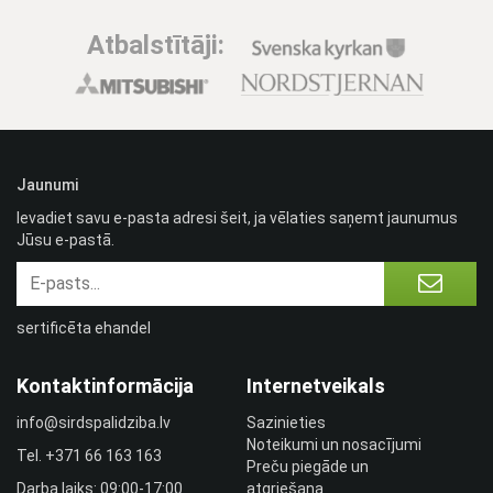
Atbalstītāji:
Jaunumi
Ievadiet savu e-pasta adresi šeit, ja vēlaties saņemt jaunumus
Jūsu e-pastā.
sertificēta ehandel
Kontaktinformācija
Internetveikals
info@sirdspalidziba.lv
Sazinieties
Noteikumi un nosacījumi
Tel.
+371 66 163 163​
Preču piegāde un
Darba laiks: 09:00-17:00
atgriešana