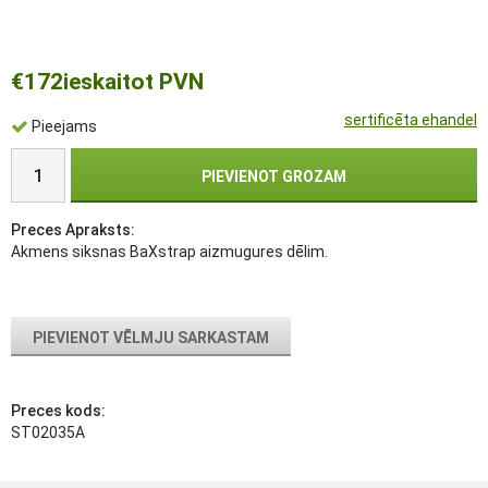
€172
ieskaitot PVN
sertificēta ehandel
Pieejams
PIEVIENOT GROZAM
Preces Apraksts:
Akmens siksnas BaXstrap aizmugures dēlim.
PIEVIENOT VĒLMJU SARKASTAM
Preces kods:
ST02035A