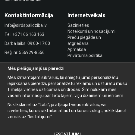
Kontaktinformācija
Internetveikals
info@sirdspalidziba.lv
Sazinieties
Noteikumi un nosacījumi
Tel.
+371 66 163 163​
Preču piegāde un
Darba laiks: 09:00-17:00
atgriešana
Apmaksa
Reģ. nr. 556929-8556
Privātuma politika
HLR utbildningar
Mēs pielāgojam jūsu pieredzi
Izplatītāja pieslēgšanās
Pieslēgties
Mēs izmantojam sīkfailus, lai sniegtu jums personalizētu
iepirkšanās pieredzi, personalizētu reklāmu un uzturētu mūsu
Papildu informācija
tīmekļa vietnes uzticamas un drošas. Šim nolūkam mēs
vācam informāciju par lietotājiem, viņu dizainiem un ierīcēm.
Par mums
Noklikšķiniet uz "Labi", ja atļaujat visus sīkfailus, vai
Jaunumu vēstules
izvēlieties, kurus sīkfailus atļaut un kurus izslēgt, noklikšķinot
Par sīkdatnēm
zemāk uz "Iestatījumi".
IESTATĪJUMI