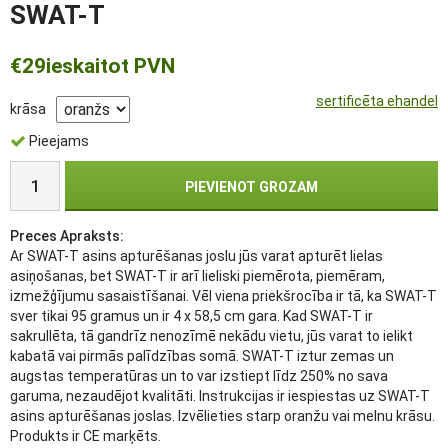
SWAT-T
€29
ieskaitot PVN
sertificēta ehandel
krāsa
Pieejams
PIEVIENOT GROZAM
Preces Apraksts:
Ar SWAT-T asins apturēšanas joslu jūs varat apturēt lielas
asiņošanas, bet SWAT-T ir arī lieliski piemērota, piemēram,
izmežģījumu sasaistīšanai. Vēl viena priekšrocība ir tā, ka SWAT-T
sver tikai 95 gramus un ir 4 x 58,5 cm gara. Kad SWAT-T ir
sakrullēta, tā gandrīz nenozīmē nekādu vietu, jūs varat to ielikt
kabatā vai pirmās palīdzības somā. SWAT-T iztur zemas un
augstas temperatūras un to var izstiept līdz 250% no sava
garuma, nezaudējot kvalitāti. Instrukcijas ir iespiestas uz SWAT-T
asins apturēšanas joslas. Izvēlieties starp oranžu vai melnu krāsu.
Produkts ir CE marķēts.