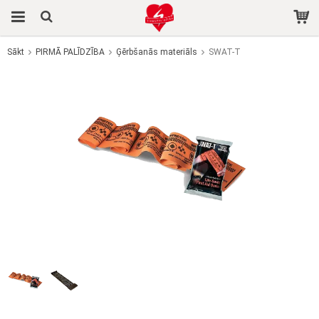
Sākt
PIRMĀ PALĪDZĪBA
Ģērbšanās materiāls
SWAT-T
Prece tika pievienota jūsu grozam