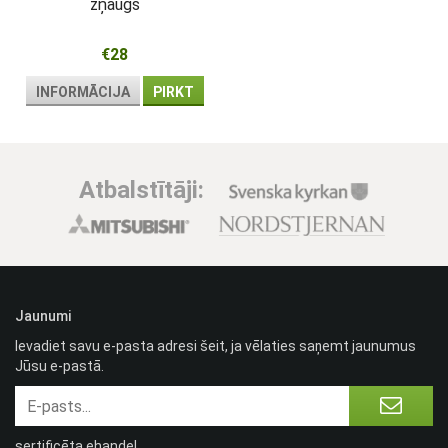
žņaugs
€28
INFORMĀCIJA
PIRKT
Atbalstītāji:
Jaunumi
Ievadiet savu e-pasta adresi šeit, ja vēlaties saņemt jaunumus
Jūsu e-pastā.
sertificēta ehandel