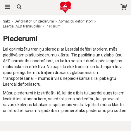
Sākt
Defibrilatori un piederumi
Apmācību defibrilatori
Laerdal AED treniruoklis
Prece tika pievienota jūsu grozam
Piederumi
Piederumi
Lai optimizētu treniņu pieredzi ar Laerdal defibrilatoriem, mēs
piedāvājam plašu piederumu klāstu. Tie papildina un uzlabo jūsu
AED apmācību, nodrošinot, ka katra sesija ir droša. pēc iespējas
reālistisku un efektīvu. No papildu elektrodiem un baterijām līdz
īpaši pielāgotiem futrāļiem drošai uzglabāšanai un
transportēšanai – mums ir viss nepieciešamais, lai pabeigtu
Laerdal defibrilatoru.
Mūsu piederumi ir izstrādāti tā, lai tie atbilstu Laerdal augstajiem
kvalitātes standartiem, sniedzot jums pārliecību, ka gatavojat
savus skolēnus labākais iespējamais veids. Izpētiet mūsu klāstu
un atrodiet savām vajadzībām piemērotāko piederumu jau šodien.