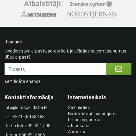
Atbalstītāji:
Jaunumi
Ievadiet savu e-pasta adresi šeit, ja vēlaties saņemt jaunumus
Jūsu e-pastā.
sertificēta ehandel
Kontaktinformācija
Internetveikals
info@sirdspalidziba.lv
Sazinieties
Noteikumi un nosacījumi
Tel.
+371 66 163 163​
Preču piegāde un
Darba laiks: 09:00-17:00
atgriešana
Apmaksa
Reģ. nr. 556929-8556