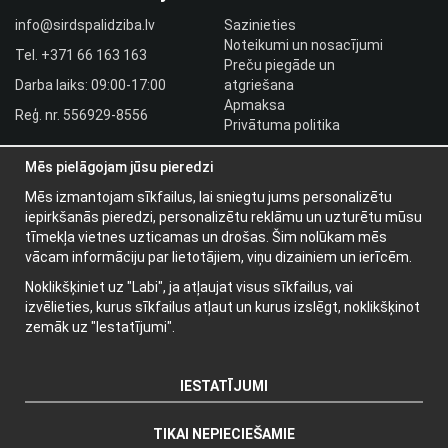
info@sirdspalidziba.lv
Sazinieties
Noteikumi un nosacījumi
Tel.
+371 66 163 163​
Preču piegāde un
Darba laiks: 09:00-17:00
atgriešana
Apmaksa
Reģ. nr. 556929-8556
Privātuma politika
HLR utbildningar
Mēs pielāgojam jūsu pieredzi
Izplatītāja pieslēgšanās
Pieslēgties
Mēs izmantojam sīkfailus, lai sniegtu jums personalizētu
iepirkšanās pieredzi, personalizētu reklāmu un uzturētu mūsu
Papildu informācija
tīmekļa vietnes uzticamas un drošas. Šim nolūkam mēs
vācam informāciju par lietotājiem, viņu dizainiem un ierīcēm.
Par mums
Noklikšķiniet uz "Labi", ja atļaujat visus sīkfailus, vai
Jaunumu vēstules
izvēlieties, kurus sīkfailus atļaut un kurus izslēgt, noklikšķinot
Par sīkdatnēm
zemāk uz "Iestatījumi".
IESTATĪJUMI
TIKAI NEPIECIEŠAMIE