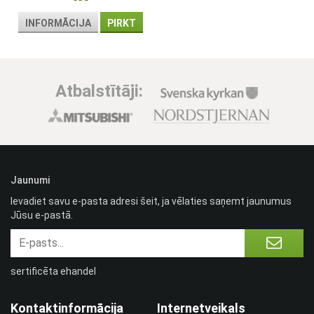
INFORMĀCIJA
PIRKT
Atbalstītāji:
Jaunumi
Ievadiet savu e-pasta adresi šeit, ja vēlaties saņemt jaunumus
Jūsu e-pastā.
sertificēta ehandel
Kontaktinformācija
Internetveikals