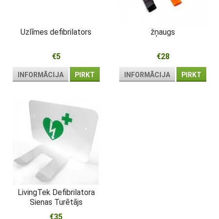
Uzlīmes defibrilators
žņaugs
€5
€28
INFORMĀCIJA
PIRKT
INFORMĀCIJA
PIRKT
LivingTek Defibrilatora
Sienas Turētājs
€35