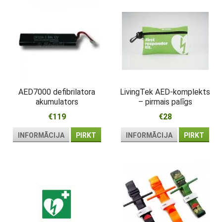
AED7000 defibrilatora
LivingTek AED-komplekts
akumulators
– pirmais palīgs
atdzīvināšanai pie
€119
€28
defibrilatora
INFORMĀCIJA
PIRKT
INFORMĀCIJA
PIRKT