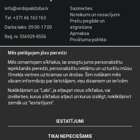
info@sirdspalidziba.lv
Sazinieties
Noteikumi un nosacījumi
Tel.
+371 66 163 163​
Preču piegāde un
Darba laiks: 09:00-17:00
atgriešana
Apmaksa
Reģ. nr. 556929-8556
Privātuma politika
HLR utbildningar
Mēs pielāgojam jūsu pieredzi
Izplatītāja pieslēgšanās
Pieslēgties
Mēs izmantojam sīkfailus, lai sniegtu jums personalizētu
iepirkšanās pieredzi, personalizētu reklāmu un uzturētu mūsu
Papildu informācija
tīmekļa vietnes uzticamas un drošas. Šim nolūkam mēs
vācam informāciju par lietotājiem, viņu dizainiem un ierīcēm.
Par mums
Noklikšķiniet uz "Labi", ja atļaujat visus sīkfailus, vai
Jaunumu vēstules
izvēlieties, kurus sīkfailus atļaut un kurus izslēgt, noklikšķinot
Par sīkdatnēm
zemāk uz "Iestatījumi".
IESTATĪJUMI
TIKAI NEPIECIEŠAMIE