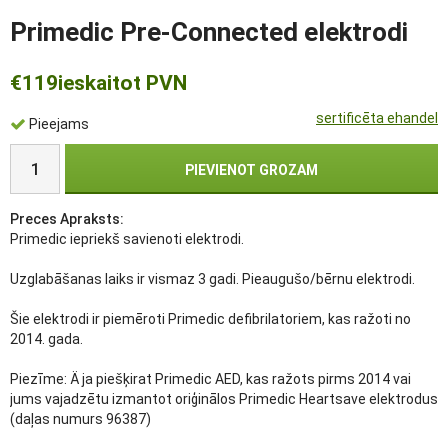
Primedic Pre-Connected elektrodi
€119
ieskaitot PVN
sertificēta ehandel
Pieejams
PIEVIENOT GROZAM
Preces Apraksts:
Primedic iepriekš savienoti elektrodi.
Uzglabāšanas laiks ir vismaz 3 gadi. Pieaugušo/bērnu elektrodi.
Šie elektrodi ir piemēroti Primedic defibrilatoriem, kas ražoti no
2014. gada.
Piezīme: Ä ja piešķirat Primedic AED, kas ražots pirms 2014 vai
jums vajadzētu izmantot oriģinālos Primedic Heartsave elektrodus
(daļas numurs 96387)