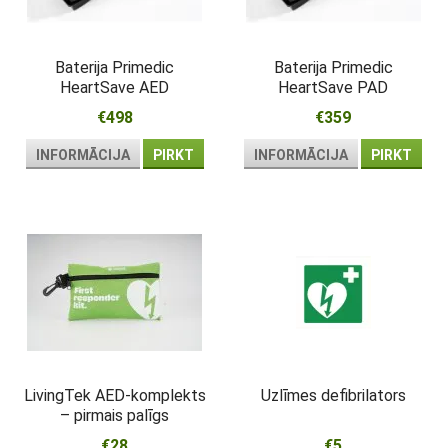
Baterija Primedic
Baterija Primedic
HeartSave AED
HeartSave PAD
€498
€359
INFORMĀCIJA
PIRKT
INFORMĀCIJA
PIRKT
LivingTek AED-komplekts
Uzlīmes defibrilators
– pirmais palīgs
atdzīvināšanai pie
€28
€5