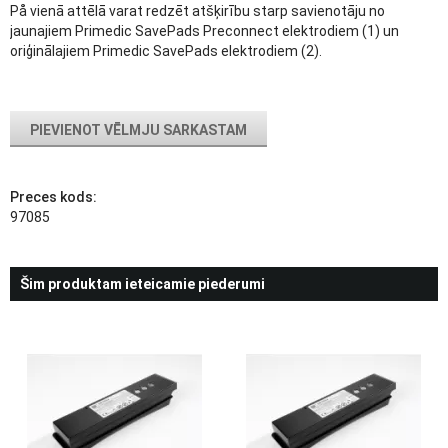
På vienā attēlā varat redzēt atšķirību starp savienotāju no
jaunajiem Primedic SavePads Preconnect elektrodiem (1) un
oriģinālajiem Primedic SavePads elektrodiem (2).
PIEVIENOT VĒLMJU SARKASTAM
Preces kods:
97085
Šim produktam ieteicamie piederumi