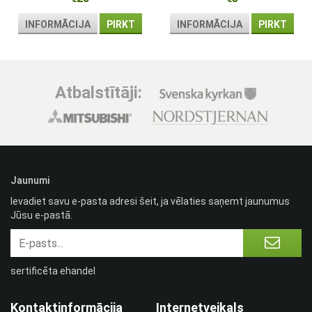
defibrilatora
INFORMĀCIJA
PIRKT
INFORMĀCIJA
PIRKT
Atbalstītāji:
Jaunumi
Ievadiet savu e-pasta adresi šeit, ja vēlaties saņemt jaunumus
Jūsu e-pastā.
sertificēta ehandel
Kontaktinformācija
Internetveikals