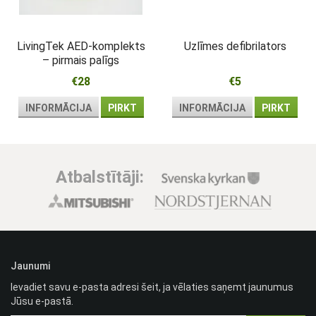
LivingTek AED-komplekts
Uzlīmes defibrilators
– pirmais palīgs
atdzīvināšanai pie
€28
€5
defibrilatora
INFORMĀCIJA
PIRKT
INFORMĀCIJA
PIRKT
Atbalstītāji:
Jaunumi
Ievadiet savu e-pasta adresi šeit, ja vēlaties saņemt jaunumus
Jūsu e-pastā.