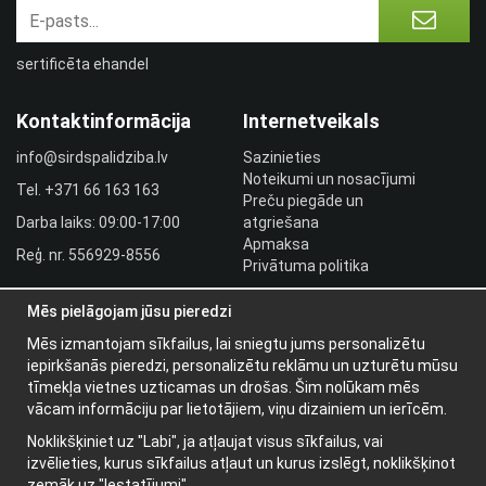
sertificēta ehandel
Kontaktinformācija
Internetveikals
info@sirdspalidziba.lv
Sazinieties
Noteikumi un nosacījumi
Tel.
+371 66 163 163​
Preču piegāde un
Darba laiks: 09:00-17:00
atgriešana
Apmaksa
Reģ. nr. 556929-8556
Privātuma politika
HLR utbildningar
Mēs pielāgojam jūsu pieredzi
Izplatītāja pieslēgšanās
Pieslēgties
Mēs izmantojam sīkfailus, lai sniegtu jums personalizētu
iepirkšanās pieredzi, personalizētu reklāmu un uzturētu mūsu
Papildu informācija
tīmekļa vietnes uzticamas un drošas. Šim nolūkam mēs
vācam informāciju par lietotājiem, viņu dizainiem un ierīcēm.
Par mums
Noklikšķiniet uz "Labi", ja atļaujat visus sīkfailus, vai
Jaunumu vēstules
izvēlieties, kurus sīkfailus atļaut un kurus izslēgt, noklikšķinot
Par sīkdatnēm
zemāk uz "Iestatījumi".