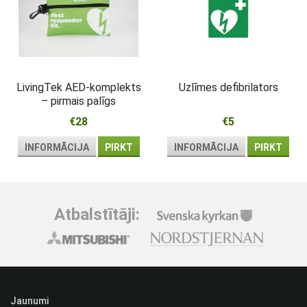
LivingTek AED-komplekts
Uzlīmes defibrilators
– pirmais palīgs
atdzīvināšanai pie
€28
€5
defibrilatora
INFORMĀCIJA
PIRKT
INFORMĀCIJA
PIRKT
Atbalstītāji:
Jaunumi