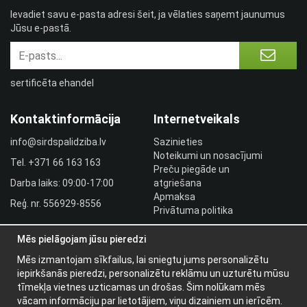
Ievadiet savu e-pasta adresi šeit, ja vēlaties saņemt jaunumus
Jūsu e-pastā.
sertificēta ehandel
Kontaktinformācija
Internetveikals
info@sirdspalidziba.lv
Sazinieties
Noteikumi un nosacījumi
Tel.
+371 66 163 163​
Preču piegāde un
Darba laiks: 09:00-17:00
atgriešana
Apmaksa
Reģ. nr. 556929-8556
Privātuma politika
HLR utbildningar
Mēs pielāgojam jūsu pieredzi
Izplatītāja pieslēgšanās
Pieslēgties
Mēs izmantojam sīkfailus, lai sniegtu jums personalizētu
iepirkšanās pieredzi, personalizētu reklāmu un uzturētu mūsu
Papildu informācija
tīmekļa vietnes uzticamas un drošas. Šim nolūkam mēs
vācam informāciju par lietotājiem, viņu dizainiem un ierīcēm.