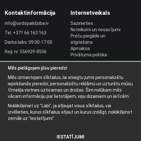
Kontaktinformācija
Internetveikals
info@sirdspalidziba.lv
Sazinieties
Noteikumi un nosacījumi
Tel.
+371 66 163 163​
Preču piegāde un
Darba laiks: 09:00-17:00
atgriešana
Apmaksa
Reģ. nr. 556929-8556
Privātuma politika
HLR utbildningar
Mēs pielāgojam jūsu pieredzi
Izplatītāja pieslēgšanās
Pieslēgties
Mēs izmantojam sīkfailus, lai sniegtu jums personalizētu
iepirkšanās pieredzi, personalizētu reklāmu un uzturētu mūsu
Papildu informācija
tīmekļa vietnes uzticamas un drošas. Šim nolūkam mēs
vācam informāciju par lietotājiem, viņu dizainiem un ierīcēm.
Par mums
Noklikšķiniet uz "Labi", ja atļaujat visus sīkfailus, vai
Jaunumu vēstules
izvēlieties, kurus sīkfailus atļaut un kurus izslēgt, noklikšķinot
Par sīkdatnēm
zemāk uz "Iestatījumi".
IESTATĪJUMI