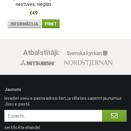
nestuves, vieglas
€49
INFORMĀCIJA
PIRKT
Atbalstītāji:
Jaunumi
Ievadiet savu e-pasta adresi šeit, ja vēlaties saņemt jaunumus
Jūsu e-pastā.
sertificēta ehandel