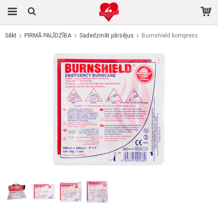
Sākt
PIRMĀ PALĪDZĪBA
Sadedzināt pārsējus
Burnshield kompress
Prece tika pievienota jūsu grozam