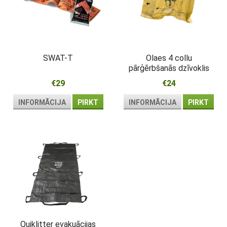
SWAT-T
Olaes 4 collu
pārģērbšanās dzīvoklis
€29
€24
INFORMĀCIJA
PIRKT
INFORMĀCIJA
PIRKT
Quiklitter evakuācijas