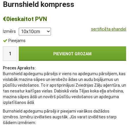
Burnshield kompress
€0
ieskaitot PVN
sertificēta ehandel
Izmērs
Pieejams
PIEVIENOT GROZAM
Preces Apraksts:
Burnshield apdegumu pārsējs ir viens no apdegumu pārsējiem, kas
vislabāk mazina sāpes un ierobežo ādas un audu bojājumus un
pūslīšu veidošanos. To ir apstiprinājusi Zviedrijas Zāļu aģentūra, un
tas nesatur kaitīgas vielas. Dabiskā viela Tējas koka eļļa atvēsina,
mazina sāpes ādā un novērš pūslīšu veidošanos un apdeguma
izplatīšanos ādā.
Burnshield apdegumu pārsēji ir pieejami vairākos dažādos
izmēros. Izmēru izvēlaties augstāk. Jūs varat izvēlēties starp
šādiem izmēriem: